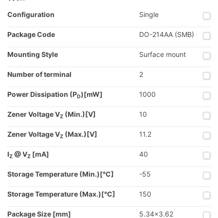
Configuration
Single
Package Code
DO-214AA (SMB)
Mounting Style
Surface mount
Number of terminal
2
Power Dissipation (P
)[mW]
1000
D
Zener Voltage V
(Min.)[V]
10
Z
Zener Voltage V
(Max.)[V]
11.2
Z
I
@ V
[mA]
40
Z
Z
Storage Temperature (Min.)[°C]
-55
Storage Temperature (Max.)[°C]
150
Package Size [mm]
5.34x3.62