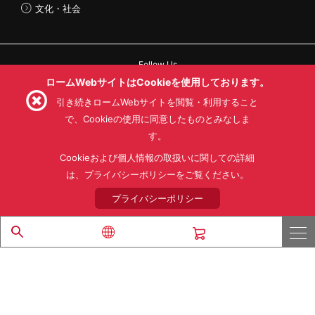
文化・社会
Follow Us
ロームWebサイトはCookieを使用しております。
引き続きロームWebサイトを閲覧・利用すること
で、Cookieの使用に同意したものとみなしま
す。
利用規約
利用目的
SNS利用規約
プライバシーポリシー
サイトマップ
Cookieおよび個人情報の取扱いに関しての詳細
ローム製品の販売に関する標準契約条件書(PDF)
は、プライバシーポリシーをご覧ください。
プライバシーポリシー
© 1997 - 2026 ROHM CO., LTD. ALL RIGHTS RESERVED.