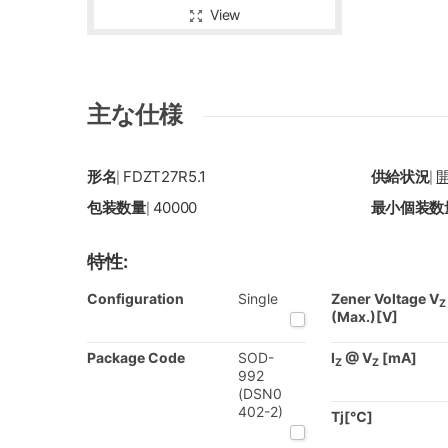
View
主な仕様
形名
FDZT27R5.1
供給状況
|
|
包装数量
40000
最小個装数
|
特性:
Configuration
Single
Zener Voltage V
Z
(Max.)[V]
Package Code
SOD-
I
@ V
[mA]
Z
Z
992
(DSN0
402-2)
Tj[℃]