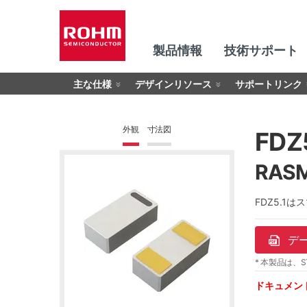
製品情報
技術サポート
主な仕様
デザインリソース
サポートリンク
外観
寸法図
FDZ
RAS
FDZ5.
デ
* 本製品は、S
ドキュメン