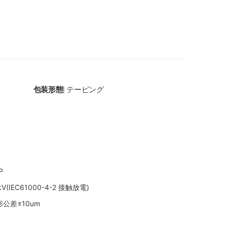
包装形態
テーピング
|
P
(IEC61000-4-2 接触放電)
公差±10um