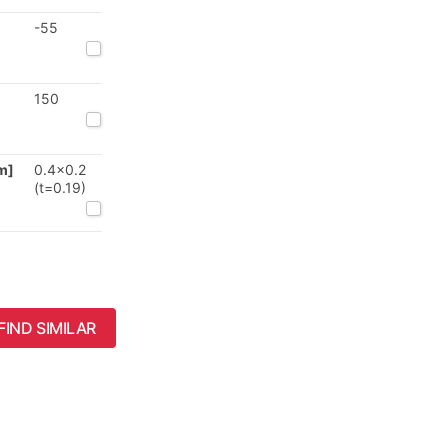
-55
150
m]
0.4x0.2
(t=0.19)
FIND SIMILAR