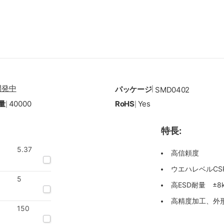
開発中
パッケージ
|
SMD0402
量
40000
RoHS
Yes
|
|
特長:
5.37
高信頼度
ウエハレベルCS
5
高ESD耐量 ±8kV
高精度加工、外形
150