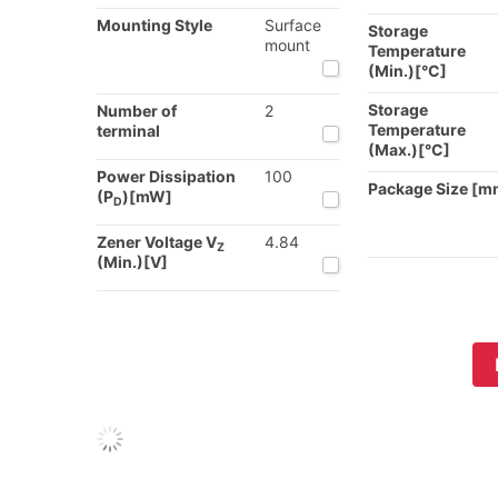
Mounting Style
Surface
Storage
mount
Temperature
(Min.)[°C]
Storage
Number of
2
Temperature
terminal
(Max.)[°C]
Power Dissipation
100
Package Size [m
(P
)[mW]
D
Zener Voltage V
4.84
Z
(Min.)[V]