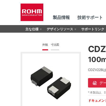
製品情報
技術サポート
主な仕様
デザインリソース
サポートリンク
外観
寸法図
CDZ
100
CDZV22
デ
* 本製品は、S
ドキュメン