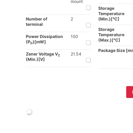
mount
Storage
Temperature
Number of
2
(Min.)[°C]
terminal
Storage
Temperature
Power Dissipation
100
(Max.)[°C]
(P
)[mW]
D
Package Size [m
Zener Voltage V
21.54
Z
(Min.)[V]