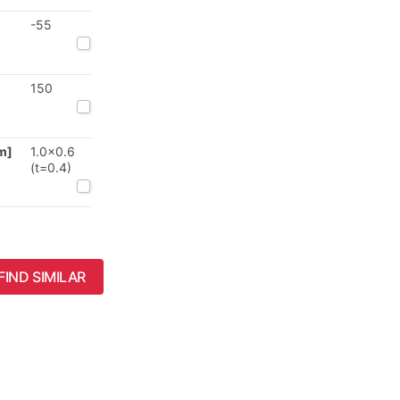
-55
150
m]
1.0x0.6
(t=0.4)
FIND SIMILAR