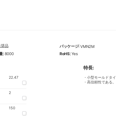
推奨品
パッケージ
|
VMN2M
量
8000
RoHS
Yes
|
|
特長:
22.47
・小型モールドタイ
・高信頼性である。
2
150