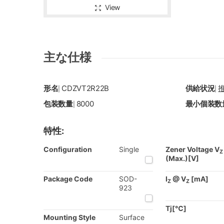
View
主な仕様
形名
CDZVT2R22B
供給状況
|
|
包装数量
8000
最小個装数
|
特性:
Configuration
Single
Zener Voltage V
Z
(Max.)[V]
Package Code
SOD-
I
@ V
[mA]
Z
Z
923
Tj[℃]
Mounting Style
Surface