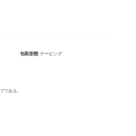
包装形態
テーピング
|
プである。