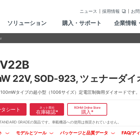
ニュース
採用情報
お問
ソリューション
購入・サポート
企業情報
V22B
mW 22V, SOD-923, ツェナーダ
Bは100mWタイプの超小型（1006サイズ）定電圧制御用ダイオードです。
ネット商社
ROHM Online Store
ータシート
在庫確認
*
購入
*
TANDARD GRADEの製品です。
車載機器への使用は推奨されていません。
ト
モデルとツール
パッケージと品質データ
FAQ/