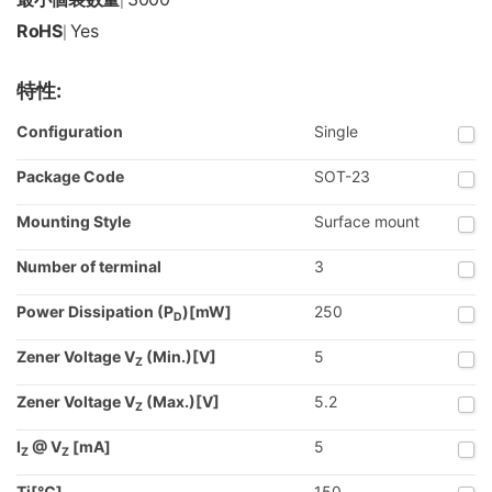
|
RoHS
Yes
|
特性:
Configuration
Single
Package Code
SOT-23
Mounting Style
Surface mount
Number of terminal
3
Power Dissipation (P
)[mW]
250
D
Zener Voltage V
(Min.)[V]
5
Z
Zener Voltage V
(Max.)[V]
5.2
Z
I
@ V
[mA]
5
Z
Z
Tj[℃]
150