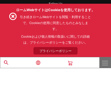
Follow Us
ロームWebサイトはCookieを使用しております。
引き続きロームWebサイトを閲覧・利用すること
で、Cookieの使用に同意したものとみなしま
す。
利用規約
利用目的
SNS利用規約
プライバシーポリシー
サイトマップ
Cookieおよび個人情報の取扱いに関しての詳細
ローム製品の販売に関する標準契約条件書(PDF)
は、プライバシーポリシーをご覧ください。
プライバシーポリシー
© 1997 - 2026 ROHM CO., LTD. ALL RIGHTS RESERVED.