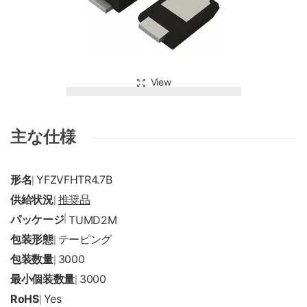
View
主な仕様
形名
YFZVFHTR4.7B
|
供給状況
推奨品
|
パッケージ
|
TUMD2M
包装形態
テーピング
|
包装数量
3000
|
最小個装数量
3000
|
RoHS
Yes
|