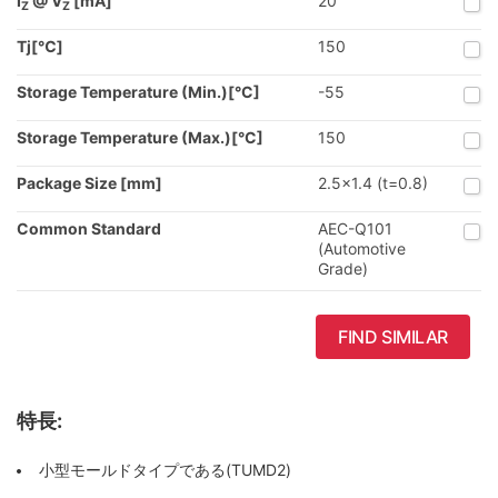
I
@ V
[mA]
20
Z
Z
Tj[℃]
150
Storage Temperature (Min.)[°C]
-55
Storage Temperature (Max.)[°C]
150
Package Size [mm]
2.5x1.4 (t=0.8)
Common Standard
AEC-Q101
(Automotive
Grade)
FIND SIMILAR
特長:
小型モールドタイプである(TUMD2)