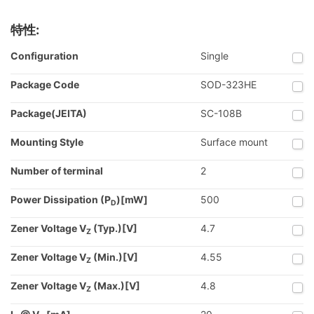
特性:
Configuration
Single
Package Code
SOD-323HE
Package(JEITA)
SC-108B
Mounting Style
Surface mount
Number of terminal
2
Power Dissipation (P
)[mW]
500
D
Zener Voltage V
(Typ.)[V]
4.7
Z
Zener Voltage V
(Min.)[V]
4.55
Z
Zener Voltage V
(Max.)[V]
4.8
Z