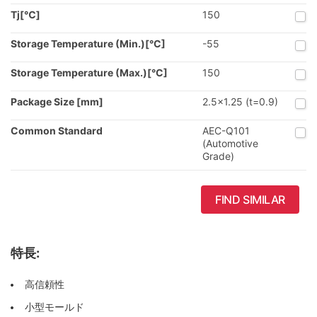
Tj[℃]
150
Storage Temperature (Min.)[°C]
-55
Storage Temperature (Max.)[°C]
150
Package Size [mm]
2.5x1.25 (t=0.9)
Common Standard
AEC-Q101
(Automotive
Grade)
FIND SIMILAR
特長:
高信頼性
小型モールド