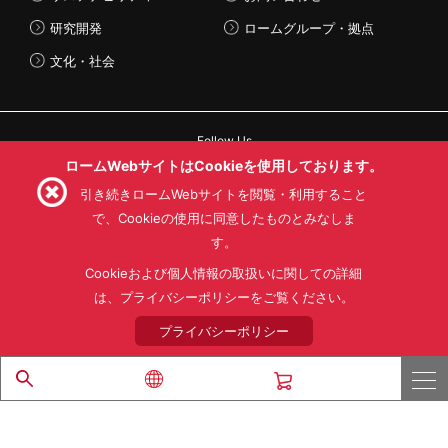
研究開発
ロームグループ・拠点
文化・社会
Follow Us
ロームWebサイトはCookieを使用しております。
引き続きロームWebサイトを閲覧・利用すること
で、Cookieの使用に同意したものとみなしま
す。
利用規約
利用目的
SNS利用規約
プライバシーポリシー
サイトマップ
Cookieおよび個人情報の取扱いに関しての詳細
ローム製品の販売に関する標準契約条件書(PDF)
は、プライバシーポリシーをご覧ください。
プライバシーポリシー
© 1997 - 2026 ROHM CO., LTD. ALL RIGHTS RESERVED.