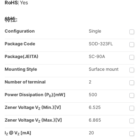
RoHS
Yes
|
特性:
Configuration
Single
Package Code
SOD-323FL
Package(JEITA)
SC-90A
Mounting Style
Surface mount
Number of terminal
2
Power Dissipation (P
)[mW]
500
D
Zener Voltage V
(Min.)[V]
6.525
Z
Zener Voltage V
(Max.)[V]
6.865
Z
I
@ V
[mA]
20
Z
Z