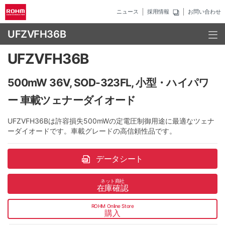
ニュース
採用情報
お問い合わせ
UFZVFH36B
UFZVFH36B
500mW 36V, SOD-323FL, 小型・ハイパワ
ー 車載ツェナーダイオード
UFZVFH36Bは許容損失500mWの定電圧制御用途に最適なツェナ
ーダイオードです。車載グレードの高信頼性品です。
データシート
ネット商社
在庫確認
ROHM Online Store
購入