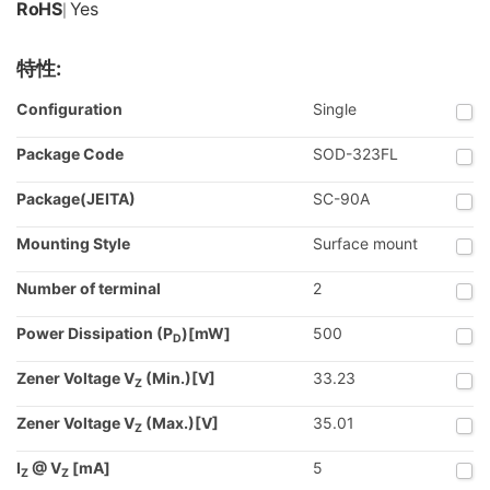
RoHS
Yes
|
特性:
Configuration
Single
Package Code
SOD-323FL
Package(JEITA)
SC-90A
Mounting Style
Surface mount
Number of terminal
2
Power Dissipation (P
)[mW]
500
D
Zener Voltage V
(Min.)[V]
33.23
Z
Zener Voltage V
(Max.)[V]
35.01
Z
I
@ V
[mA]
5
Z
Z