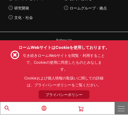
研究開発
ロームグループ・拠点
文化・社会
Follow Us
ロームWebサイトはCookieを使用しております。
引き続きロームWebサイトを閲覧・利用すること
で、Cookieの使用に同意したものとみなしま
す。
利用規約
利用目的
SNS利用規約
プライバシーポリシー
サイトマップ
Cookieおよび個人情報の取扱いに関しての詳細
ローム製品の販売に関する標準契約条件書(PDF)
は、プライバシーポリシーをご覧ください。
プライバシーポリシー
© 1997 - 2026 ROHM CO., LTD. ALL RIGHTS RESERVED.