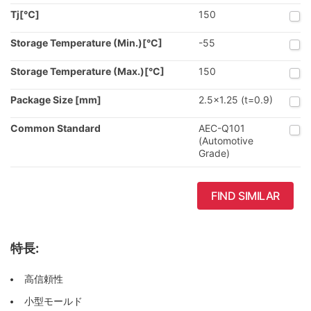
Tj[℃]
150
Storage Temperature (Min.)[°C]
-55
Storage Temperature (Max.)[°C]
150
Package Size [mm]
2.5x1.25 (t=0.9)
Common Standard
AEC-Q101
(Automotive
Grade)
FIND SIMILAR
特長:
高信頼性
小型モールド