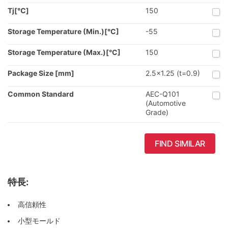
Tj[℃]
150
Storage Temperature (Min.)[°C]
-55
Storage Temperature (Max.)[°C]
150
Package Size [mm]
2.5x1.25 (t=0.9)
Common Standard
AEC-Q101
(Automotive
Grade)
FIND SIMILAR
特長:
高信頼性
小型モールド