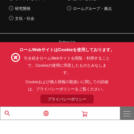
研究開発
ロームグループ・拠点
文化・社会
Follow Us
ロームWebサイトはCookieを使用しております。
引き続きロームWebサイトを閲覧・利用すること
で、Cookieの使用に同意したものとみなしま
す。
利用規約
利用目的
SNS利用規約
プライバシーポリシー
サイトマップ
Cookieおよび個人情報の取扱いに関しての詳細
ローム製品の販売に関する標準契約条件書(PDF)
は、プライバシーポリシーをご覧ください。
プライバシーポリシー
© 1997 - 2026 ROHM CO., LTD. ALL RIGHTS RESERVED.