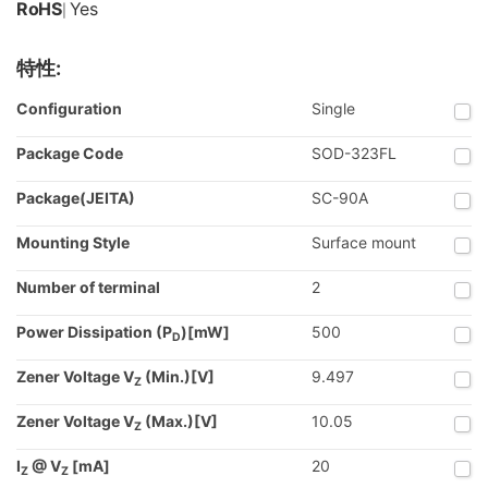
RoHS
Yes
|
特性:
Configuration
Single
Package Code
SOD-323FL
Package(JEITA)
SC-90A
Mounting Style
Surface mount
Number of terminal
2
Power Dissipation (P
)[mW]
500
D
Zener Voltage V
(Min.)[V]
9.497
Z
Zener Voltage V
(Max.)[V]
10.05
Z
I
@ V
[mA]
20
Z
Z