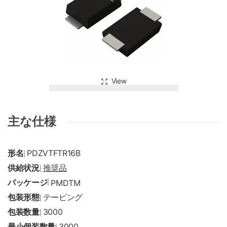
View
主な仕様
形名
PDZVTFTR16B
|
供給状況
推奨品
|
パッケージ
|
PMDTM
包装形態
テーピング
|
包装数量
3000
|
最小個装数量
3000