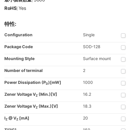
|
RoHS
Yes
|
特性:
Configuration
Single
Package Code
SOD-128
Mounting Style
Surface mount
Number of terminal
2
Power Dissipation (P
)[mW]
1000
D
Zener Voltage V
(Min.)[V]
16.2
Z
Zener Voltage V
(Max.)[V]
18.3
Z
I
@ V
[mA]
20
Z
Z
Tj[℃]
150