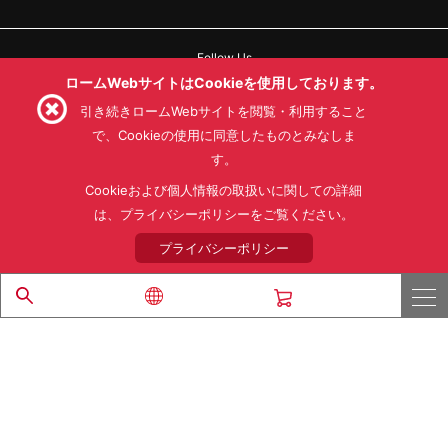
Follow Us
ロームWebサイトはCookieを使用しております。
引き続きロームWebサイトを閲覧・利用すること
で、Cookieの使用に同意したものとみなしま
す。
利用規約
利用目的
SNS利用規約
プライバシーポリシー
サイトマップ
Cookieおよび個人情報の取扱いに関しての詳細
ローム製品の販売に関する標準契約条件書(PDF)
は、プライバシーポリシーをご覧ください。
プライバシーポリシー
© 1997 - 2026 ROHM CO., LTD. ALL RIGHTS RESERVED.