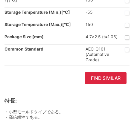
Storage Temperature (Min.)[°C]
-55
Storage Temperature (Max.)[°C]
150
Package Size [mm]
4.7x2.5 (t=1.05)
Common Standard
AEC-Q101
(Automotive
Grade)
FIND SIMILAR
特長:
・小型モールドタイプである。
・高信頼性である。