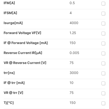
IFM[A]
0.5
IFSM[A]
4
Isurge[mA]
4000
Forward Voltage VF[V]
1.25
IF @ Forward Voltage [mA]
150
Reverse Current IR[µA]
0.005
VR @ Reverse Current [V]
75
trr[ns]
3000
IF @ trr [mA]
10
VR @ trr [V]
75
Tj[℃]
150