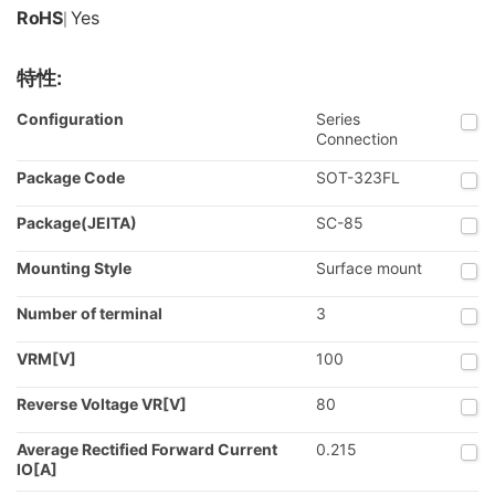
RoHS
Yes
|
特性:
Configuration
Series
Connection
Package Code
SOT-323FL
Package(JEITA)
SC-85
Mounting Style
Surface mount
Number of terminal
3
VRM[V]
100
Reverse Voltage VR[V]
80
Average Rectified Forward Current
0.215
IO[A]