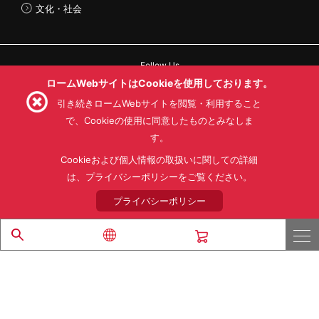
文化・社会
Follow Us
ロームWebサイトはCookieを使用しております。
引き続きロームWebサイトを閲覧・利用すること
で、Cookieの使用に同意したものとみなしま
す。
利用規約
利用目的
SNS利用規約
プライバシーポリシー
サイトマップ
Cookieおよび個人情報の取扱いに関しての詳細
ローム製品の販売に関する標準契約条件書(PDF)
は、プライバシーポリシーをご覧ください。
プライバシーポリシー
© 1997 - 2026 ROHM CO., LTD. ALL RIGHTS RESERVED.