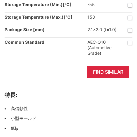
Storage Temperature (Min.)[°C]
-55
Storage Temperature (Max.)[°C]
150
Package Size [mm]
2.1x2.0 (t=1.0)
Common Standard
AEC-Q101
(Automotive
Grade)
FIND SIMILAR
特長:
高信頼性
小型モールド
低I
R