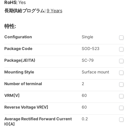
RoHS
Yes
|
長期供給プログラム
9 Years
|
特性:
Configuration
Single
Package Code
SOD-523
Package(JEITA)
SC-79
Mounting Style
Surface mount
Number of terminal
2
VRM[V]
60
Reverse Voltage VR[V]
60
Average Rectified Forward Current
0.2
IO[A]