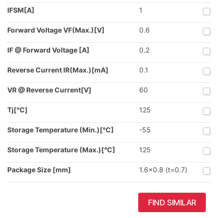
IFSM[A]
1
Forward Voltage VF(Max.)[V]
0.6
IF @ Forward Voltage [A]
0.2
Reverse Current IR(Max.)[mA]
0.1
VR @ Reverse Current[V]
60
Tj[℃]
125
Storage Temperature (Min.)[°C]
-55
Storage Temperature (Max.)[°C]
125
Package Size [mm]
1.6x0.8 (t=0.7)
FIND SIMILAR