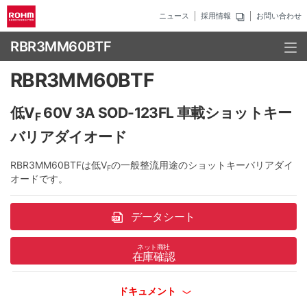
ニュース
採用情報
お問い合わせ
RBR3MM60BTF
RBR3MM60BTF
低V
60V 3A SOD-123FL 車載ショットキー
F
バリアダイオード
RBR3MM60BTFは低V
の一般整流用途のショットキーバリアダイ
F
オードです。
データシート
ネット商社
在庫確認
ドキュメント