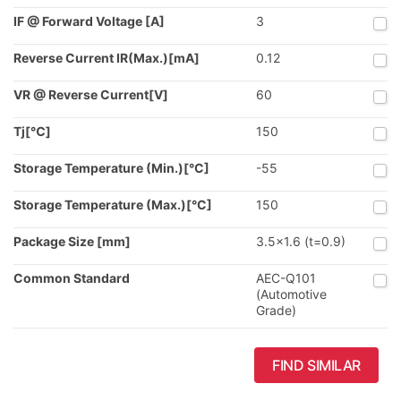
IF @ Forward Voltage [A]
3
Reverse Current IR(Max.)[mA]
0.12
VR @ Reverse Current[V]
60
Tj[℃]
150
Storage Temperature (Min.)[°C]
-55
Storage Temperature (Max.)[°C]
150
Package Size [mm]
3.5x1.6 (t=0.9)
Common Standard
AEC-Q101
(Automotive
Grade)
FIND SIMILAR