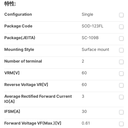
特性:
Configuration
Single
Package Code
SOD-123FL
Package(JEITA)
SC-109B
Mounting Style
Surface mount
Number of terminal
2
VRM[V]
60
Reverse Voltage VR[V]
60
Average Rectified Forward Current
3
IO[A]
IFSM[A]
30
Forward Voltage VF(Max.)[V]
0.61