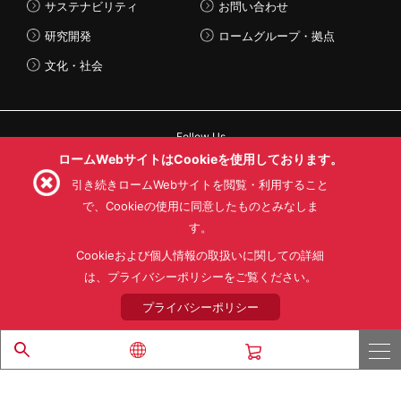
サステナビリティ
お問い合わせ
研究開発
ロームグループ・拠点
文化・社会
Follow Us
ロームWebサイトはCookieを使用しております。
引き続きロームWebサイトを閲覧・利用すること
で、Cookieの使用に同意したものとみなしま
す。
利用規約
利用目的
SNS利用規約
プライバシーポリシー
サイトマップ
Cookieおよび個人情報の取扱いに関しての詳細
ローム製品の販売に関する標準契約条件書(PDF)
は、プライバシーポリシーをご覧ください。
プライバシーポリシー
© 1997 - 2026 ROHM CO., LTD. ALL RIGHTS RESERVED.