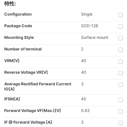
特性:
Configuration
Single
Package Code
SOD-128
Mounting Style
Surface mount
Number of terminal
2
VRM[V]
40
Reverse Voltage VR[V]
40
Average Rectified Forward Current
3
IO[A]
IFSM[A]
45
Forward Voltage VF(Max.)[V]
0.62
IF @ Forward Voltage [A]
3