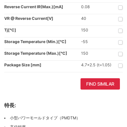
Reverse Current IR(Max.)[mA]
0.08
VR @ Reverse Current[V]
40
Tj[℃]
150
Storage Temperature (Min.)[°C]
-55
Storage Temperature (Max.)[°C]
150
Package Size [mm]
4.7x2.5 (t=1.05)
FIND SIMILAR
特長:
小型パワーモールドタイプ（PMDTM）
高信頼度