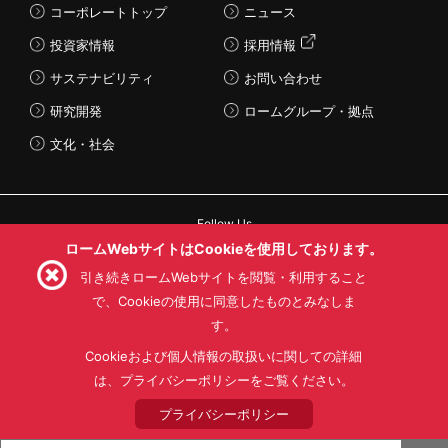
コーポレートトップ
ニュース
投資家情報
採用情報
サステナビリティ
お問い合わせ
研究開発
ロームグループ・拠点
文化・社会
Follow Us
ロームWebサイトはCookieを使用しております。
引き続きロームWebサイトを閲覧・利用すること
で、Cookieの使用に同意したものとみなしま
す。
利用規約
利用目的
SNS利用規約
プライバシーポリシー
サイトマップ
Cookieおよび個人情報の取扱いに関しての詳細
ローム製品の販売に関する標準契約条件書(PDF)
は、プライバシーポリシーをご覧ください。
プライバシーポリシー
© 1997 - 2026 ROHM CO., LTD. ALL RIGHTS RESERVED.