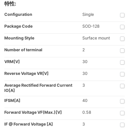
特性:
Configuration
Single
Package Code
SOD-128
Mounting Style
Surface mount
Number of terminal
2
VRM[V]
30
Reverse Voltage VR[V]
30
Average Rectified Forward Current
3
IO[A]
IFSM[A]
40
Forward Voltage VF(Max.)[V]
0.58
IF @ Forward Voltage [A]
3