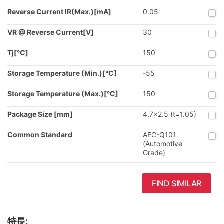
Reverse Current IR(Max.)[mA]
0.05
VR @ Reverse Current[V]
30
Tj[℃]
150
Storage Temperature (Min.)[°C]
-55
Storage Temperature (Max.)[°C]
150
Package Size [mm]
4.7x2.5 (t=1.05)
Common Standard
AEC-Q101
(Automotive
Grade)
FIND SIMILAR
特長: