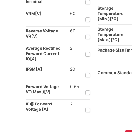
terminal
Storage
VRM[V]
60
Temperature
(Min.)[°C]
Storage
Reverse Voltage
60
Temperature
VR[V]
(Max.)[°C]
Average Rectified
2
Package Size [m
Forward Current
IO[A]
IFSM[A]
20
Common Standa
Forward Voltage
0.65
VF(Max.)[V]
IF @ Forward
2
Voltage [A]