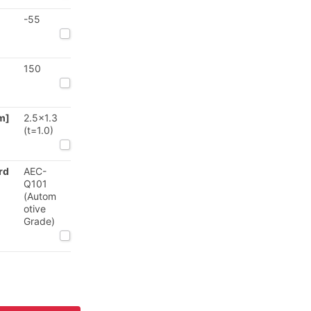
-55
150
m]
2.5x1.3
(t=1.0)
rd
AEC-
Q101
(Autom
otive
Grade)