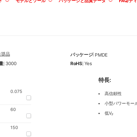
ト
モデルとツール
パッケージと品質データ
FAQ/
推奨品
パッケージ
|
PMDE
量
3000
RoHS
Yes
|
|
特長:
0.075
高信頼性
小型パワーモー
60
低V
F
150