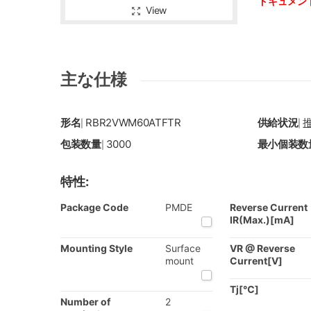
ドキュメン
View
主な仕様
形名
RBR2VWM60ATFTR
供給状況
|
|
包装数量
3000
最小個装数
|
特性:
Package Code
PMDE
Reverse Current
IR(Max.)[mA]
Mounting Style
Surface
VR @ Reverse
mount
Current[V]
Tj[℃]
Number of
2