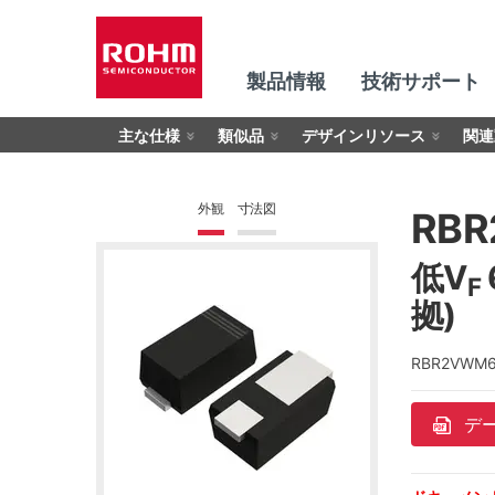
製品情報
技術サポート
主な仕様
類似品
デザインリソース
関連
外観
寸法図
RBR
低V
F
拠)
RBR2V
デ