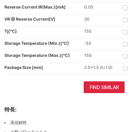
Reverse Current IR(Max.)[mA]
0.05
VR @ Reverse Current[V]
30
Tj[℃]
150
Storage Temperature (Min.)[°C]
-55
Storage Temperature (Max.)[°C]
150
Package Size [mm]
2.5x1.3 (t=1.0)
FIND SIMILAR
特長:
高信頼性
小型パワーモールド