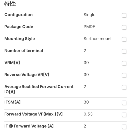
特性:
Configuration
Single
Package Code
PMDE
Mounting Style
Surface mount
Number of terminal
2
VRM[V]
30
Reverse Voltage VR[V]
30
Average Rectified Forward Current
2
IO[A]
IFSM[A]
30
Forward Voltage VF(Max.)[V]
0.53
IF @ Forward Voltage [A]
2