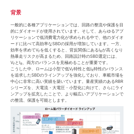
背景
一般的に各種アプリケーションでは、回路の整流や保護を目
的にダイオードが使用されています。そして、あらゆるアプ
リケーションで低消費電力化が求められる中で、他のダイオ
ードに比べて高効率なSBDの採用が増加しています。一方、
効率を求めてV
を低くすると、背反関係にあるI
が高くなり
F
R
熱暴走リスクが高まるため、回路設計時のSBD選定には、
V
とI
、両方のバランスを見極めることが重要です。
F
R
こうした中、ロームは小型で低V
特性と低I
特性のバランス
F
R
を追求したSBDのラインアップを強化しており、車載市場を
中心に非常に高い実績を築いています。量産実績のあるRBR
シリーズを、大電流・大電圧・小型化に向けて、さらにライ
ンアップを拡充したことで、より幅広いアプリケーションで
の整流、保護を可能とします。