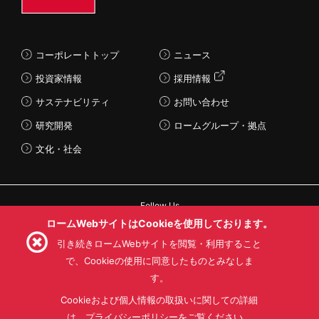
コーポレートトップ
ニュース
投資家情報
採用情報
サステナビリティ
お問い合わせ
研究開発
ロームグループ・拠点
文化・社会
Follow Us
ロームWebサイトはCookieを使用しております。
引き続きロームWebサイトを閲覧・利用すること
で、Cookieの使用に同意したものとみなしま
す。
利用規約
利用目的
SNS利用規約
プライバシーポリシー
サイトマップ
Cookieおよび個人情報の取扱いに関しての詳細
ローム製品の販売に関する標準契約条件書(PDF)
は、プライバシーポリシーをご覧ください。