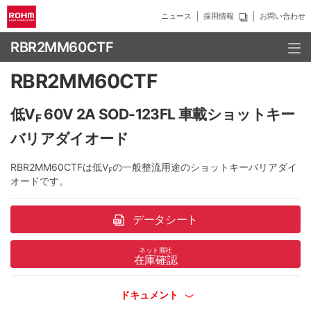
ニュース
採用情報
お問い合わせ
RBR2MM60CTF
RBR2MM60CTF
低V
60V 2A SOD-123FL 車載ショットキー
F
バリアダイオード
RBR2MM60CTFは低V
の一般整流用途のショットキーバリアダイ
F
オードです。
データシート
ネット商社
在庫確認
ドキュメント