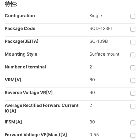
特性:
Configuration
Single
Package Code
SOD-123FL
Package(JEITA)
SC-109B
Mounting Style
Surface mount
Number of terminal
2
VRM[V]
60
Reverse Voltage VR[V]
60
Average Rectified Forward Current
2
IO[A]
IFSM[A]
30
Forward Voltage VF(Max.)[V]
0.55