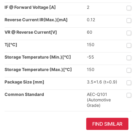
IF @ Forward Voltage [A]
2
Reverse Current IR(Max.)[mA]
0.12
VR @ Reverse Current[V]
60
Tj[℃]
150
Storage Temperature (Min.)[°C]
-55
Storage Temperature (Max.)[°C]
150
Package Size [mm]
3.5x1.6 (t=0.9)
Common Standard
AEC-Q101
(Automotive
Grade)
FIND SIMILAR