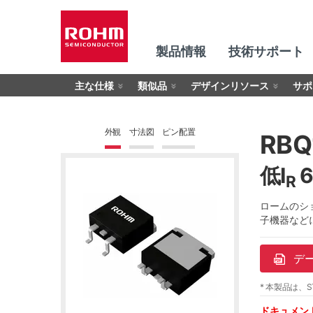
製品情報
技術サポート
主な仕様
類似品
デザインリソース
サポ
外観
寸法図
ピン配置
RBQ
低I
6
R
ロームのシ
子機器など
デ
* 本製品は、S
ドキュメン