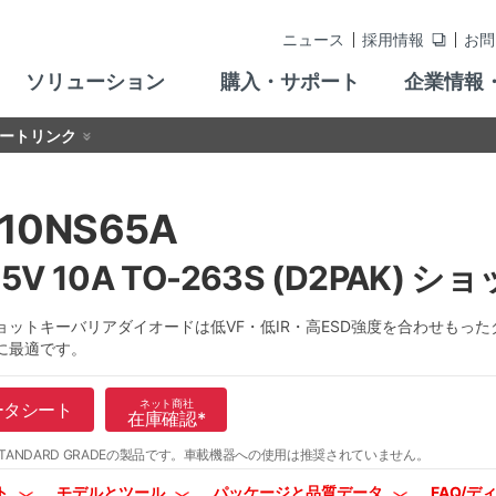
ニュース
採用情報
お問
ソリューション
購入・サポート
企業情報
ートリンク
10NS65A
5V 10A TO-263S (D2PA
ョットキーバリアダイオードは低VF・低IR・高ESD強度を合わせもっ
に最適です。
ネット商社
ータシート
在庫確認
*
TANDARD GRADEの製品です。
車載機器への使用は推奨されていません。
ト
モデルとツール
パッケージと品質データ
FAQ/