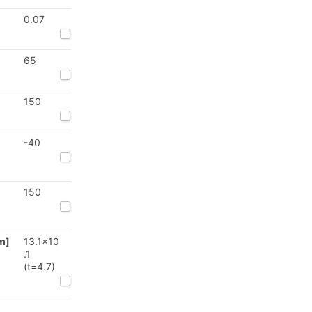
0.07
65
150
-40
150
m]
13.1x10
.1
(t=4.7)