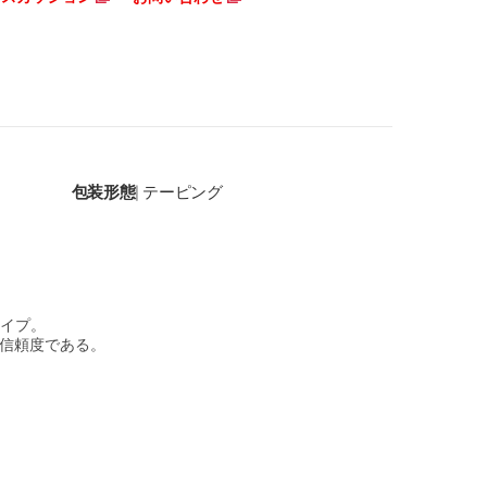
包装形態
テーピング
|
イプ。
高信頼度である。