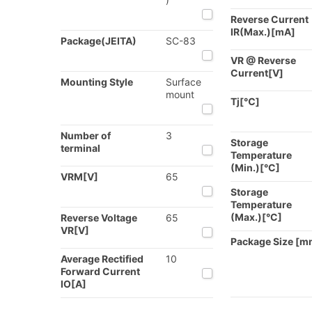
Reverse Current
IR(Max.)[mA]
Package(JEITA)
SC-83
VR @ Reverse
Current[V]
Mounting Style
Surface
mount
Tj[℃]
Number of
3
Storage
terminal
Temperature
(Min.)[°C]
VRM[V]
65
Storage
Temperature
(Max.)[°C]
Reverse Voltage
65
VR[V]
Package Size [m
Average Rectified
10
Forward Current
IO[A]