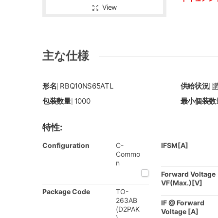
View
主な仕様
形名
RBQ10NS65ATL
供給状況
|
|
包装数量
1000
最小個装数
|
特性:
Configuration
C-
IFSM[A]
Commo
n
Forward Voltage
VF(Max.)[V]
Package Code
TO-
263AB
IF @ Forward
(D2PAK
Voltage [A]
)