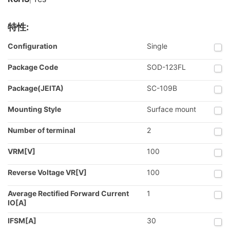
特性:
Configuration
Single
Package Code
SOD-123FL
Package(JEITA)
SC-109B
Mounting Style
Surface mount
Number of terminal
2
VRM[V]
100
Reverse Voltage VR[V]
100
Average Rectified Forward Current
1
IO[A]
IFSM[A]
30