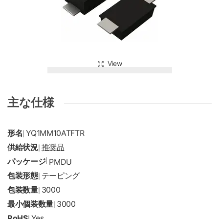
View
主な仕様
形名
YQ1MM10ATFTR
|
供給状況
推奨品
|
パッケージ
|
PMDU
包装形態
テーピング
|
包装数量
3000
|
最小個装数量
3000
|
RoHS
Yes
|