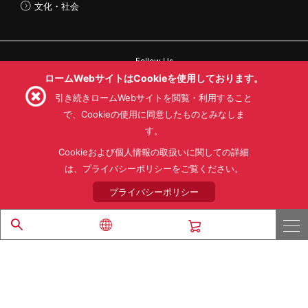
文化・社会
Follow Us
ロームWebサイトはCookieを使用しております。
引き続きロームWebサイトを閲覧・利用すること
で、Cookieの使用に同意したものとみなしま
す。
利用規約
利用目的
SNS利用規約
プライバシーポリシー
サイトマップ
Cookieおよび個人情報の取扱いに関しての詳細
ローム製品の販売に関する標準契約条件書(PDF)
は、プライバシーポリシーをご覧ください。
プライバシーポリシー
© 1997 - 2026 ROHM CO., LTD. ALL RIGHTS RESERVED.