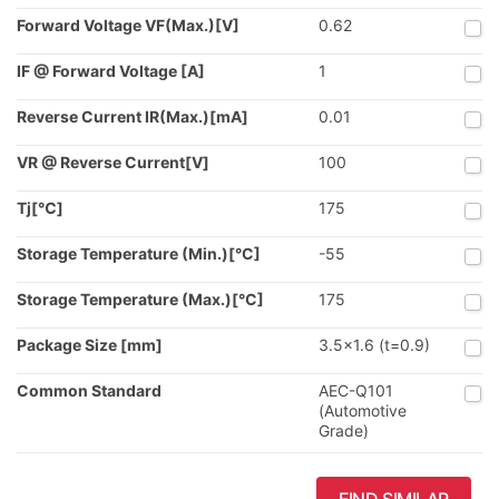
Forward Voltage VF(Max.)[V]
0.62
IF @ Forward Voltage [A]
1
Reverse Current IR(Max.)[mA]
0.01
VR @ Reverse Current[V]
100
Tj[℃]
175
Storage Temperature (Min.)[°C]
-55
Storage Temperature (Max.)[°C]
175
Package Size [mm]
3.5x1.6 (t=0.9)
Common Standard
AEC-Q101
(Automotive
Grade)