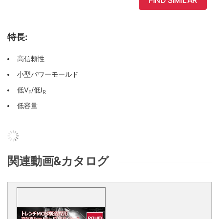
FIND SIMILAR
特長:
高信頼性
小型パワーモールド
低V
/低I
F
R
低容量
関連動画&カタログ