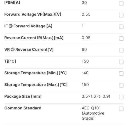
IFSM[A]
30
Forward Voltage VF(Max.)[V]
0.55
IF @ Forward Voltage [A]
1
Reverse Current IR(Max.)[mA]
0.05
VR @ Reverse Current[V]
60
Tj[℃]
150
Storage Temperature (Min.)[°C]
-40
Storage Temperature (Max.)[°C]
150
Package Size [mm]
3.5x1.6 (t=0.9)
Common Standard
AEC-Q101
(Automotive
Grade)