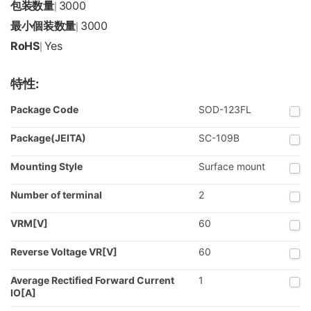
包装数量
3000
|
最小個装数量
3000
|
RoHS
Yes
|
特性:
Package Code
SOD-123FL
Package(JEITA)
SC-109B
Mounting Style
Surface mount
Number of terminal
2
VRM[V]
60
Reverse Voltage VR[V]
60
Average Rectified Forward Current
1
IO[A]