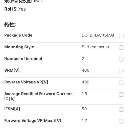
最小個装数量
1500
|
RoHS
Yes
|
特性:
Package Code
DO-214AC (SMA)
Mounting Style
Surface mount
Number of terminal
2
VRM[V]
400
Reverse Voltage VR[V]
400
Average Rectified Forward Current
1.5
IO[A]
IFSM[A]
50
Forward Voltage VF(Max.)[V]
1.2