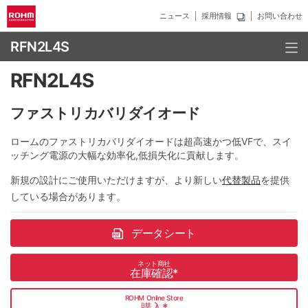
ニュース
採用情報
お問い合わせ
RFN2L4S
RFN2L4S
ファストリカバリダイオード
ロームのファストリカバリダイオードは超高速かつ低VFで、スイ
ッチング電源の大幅な効率化,低損失化に貢献します。
新規の設計にご使用いただけますが、より新しい
代替製品
を提供
している場合があります。
データシート
ネット商社
在庫確認
*
ROHM Online Store
購入
*