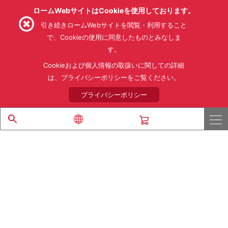
ロームWebサイトはCookieを使用しております。
引き続きロームWebサイトを閲覧・利用すること
で、Cookieの使用に同意したものとみなしま
す。
利用規約
利用目的
SNS利用規約
プライバシーポリシー
サイトマップ
Cookieおよび個人情報の取扱いに関しての詳細
ローム製品の販売に関する標準契約条件書(PDF)
は、プライバシーポリシーをご覧ください。
プライバシーポリシー
© 1997 - 2026 ROHM CO., LTD. ALL RIGHTS RESERVED.