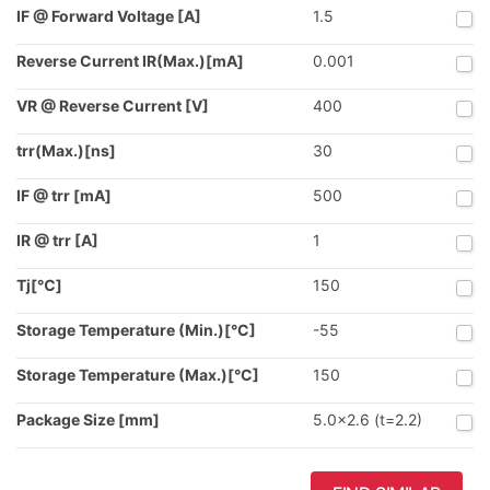
IF @ Forward Voltage [A]
1.5
Reverse Current IR(Max.)[mA]
0.001
VR @ Reverse Current [V]
400
trr(Max.)[ns]
30
IF @ trr [mA]
500
IR @ trr [A]
1
Tj[℃]
150
Storage Temperature (Min.)[°C]
-55
Storage Temperature (Max.)[°C]
150
Package Size [mm]
5.0x2.6 (t=2.2)