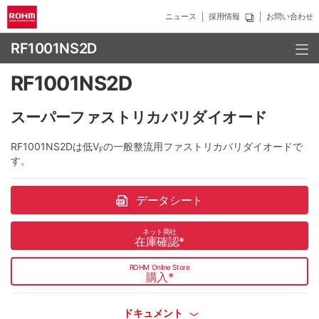
ニュース
採用情報
お問い合わせ
RF1001NS2D
RF1001NS2D
スーパーファストリカバリダイオード
RF1001NS2Dは低V
の一般整流用ファストリカバリダイオードで
F
す。
データシート
ネット商社
在庫確認
*
ROHM Online Store
購入
*
ドキュメント