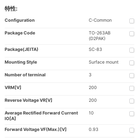
特性:
Configuration
C-Common
Package Code
TO-263AB
(D2PAK)
Package(JEITA)
SC-83
Mounting Style
Surface mount
Number of terminal
3
VRM[V]
200
Reverse Voltage VR[V]
200
Average Rectified Forward Current
10
IO[A]
Forward Voltage VF(Max.)[V]
0.93