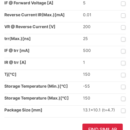
IF @ Forward Voltage [A]
5
Reverse Current IR(Max.)[mA]
0.01
VR @ Reverse Current [V]
200
trr(Max.)[ns]
25
IF @ trr [mA]
500
IR @ trr [A]
1
Tj[℃]
150
Storage Temperature (Min.)[°C]
-55
Storage Temperature (Max.)[°C]
150
Package Size [mm]
13.1x10.1 (t=4.7)
FIND SIMILAR