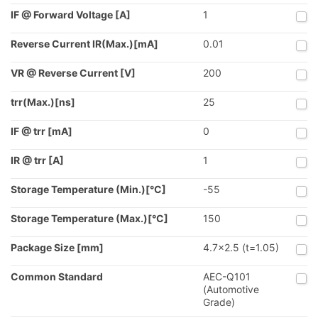
IF @ Forward Voltage [A]
1
Reverse Current IR(Max.)[mA]
0.01
VR @ Reverse Current [V]
200
trr(Max.)[ns]
25
IF @ trr [mA]
0
IR @ trr [A]
1
Storage Temperature (Min.)[°C]
-55
Storage Temperature (Max.)[°C]
150
Package Size [mm]
4.7x2.5 (t=1.05)
Common Standard
AEC-Q101
(Automotive
Grade)