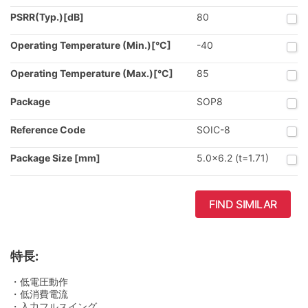
PSRR(Typ.)[dB]
80
Operating Temperature (Min.)[°C]
-40
Operating Temperature (Max.)[°C]
85
Package
SOP8
Reference Code
SOIC-8
Package Size [mm]
5.0x6.2 (t=1.71)
FIND SIMILAR
特長:
・低電圧動作
・低消費電流
・入力フルスイング