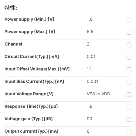
特性:
Power supply (Min.) [V]
1.8
Power supply (Max.) [V]
5.5
Channel
2
Circuit Current(Typ.)[mA]
0.01
Input Offset Voltage(Max.)[mV]
11
Input Bias Current(Typ.)[nA]
0.001
Input Voltage Range [V]
VSS to VDD
Response Time(Typ.)[µS]
1.8
Voltage gain (Typ.)[dB]
90
Output current(Typ.)[mA]
6