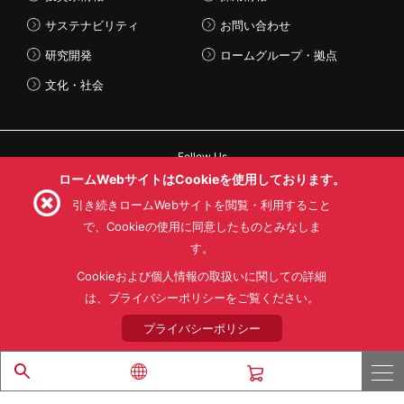
サステナビリティ
お問い合わせ
研究開発
ロームグループ・拠点
文化・社会
Follow Us
ロームWebサイトはCookieを使用しております。
引き続きロームWebサイトを閲覧・利用すること
で、Cookieの使用に同意したものとみなしま
す。
利用規約
利用目的
SNS利用規約
プライバシーポリシー
サイトマップ
Cookieおよび個人情報の取扱いに関しての詳細
ローム製品の販売に関する標準契約条件書(PDF)
は、プライバシーポリシーをご覧ください。
プライバシーポリシー
© 1997 - 2026 ROHM CO., LTD. ALL RIGHTS RESERVED.