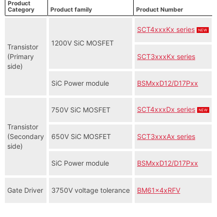
Product
Category
Product family
Product Number
SCT4xxxKx series
NEW
1200V SiC MOSFET
Transistor
(Primary
SCT3xxxKx series
side)
SiC Power module
BSMxxD12/D17Pxx
SCT4xxxDx series
750V SiC MOSFET
NEW
Transistor
(Secondary
650V SiC MOSFET
SCT3xxxAx series
side)
SiC Power module
BSMxxD12/D17Pxx
Gate Driver
3750V voltage tolerance
BM61x4xRFV