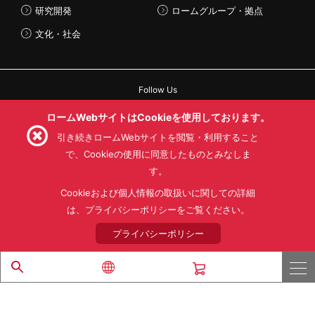
研究開発
ロームグループ・拠点
文化・社会
Follow Us
ロームWebサイトはCookieを使用しております。
引き続きロームWebサイトを閲覧・利用すること
で、Cookieの使用に同意したものとみなしま
利用規約
利用目的
SNS利用規約
す。
プライバシーポリシー
サイトマップ
Cookieおよび個人情報の取扱いに関しての詳細
ローム製品の販売に関する標準契約条件書(PDF)
は、プライバシーポリシーをご覧ください。
© 1997 - 2026 ROHM CO., LTD. ALL RIGHTS RESERVED.
プライバシーポリシー