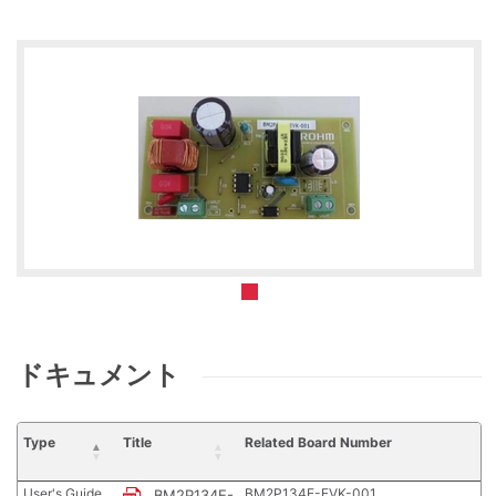
ドキュメント
Type
Title
Related Board Number
User's Guide
BM2P134E-EVK-001
BM2P134E-