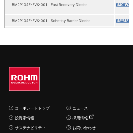
BM2P134E-EVK-001
Fast Recovery Diodes
RF05VA
BM2P134E-EVK-001
Schottky Barrier Diodes
RB088BG
コーポレートトップ
ニュース
投資家情報
採用情報
サステナビリティ
お問い合わせ