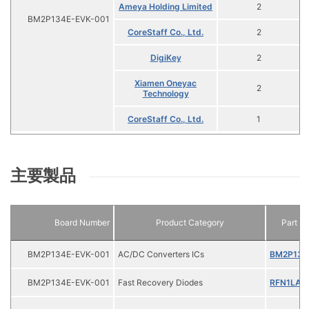
Ameya Holding Limited
2
BM2P134E-EVK-001
CoreStaff Co., Ltd.
2
DigiKey
2
Xiamen Oneyac
2
Technology
CoreStaff Co., Ltd.
1
主要製品
Board Number
Product Category
Part N
BM2P134E-EVK-001
AC/DC Converters ICs
BM2P134
BM2P134E-EVK-001
Fast Recovery Diodes
RFN1LAM