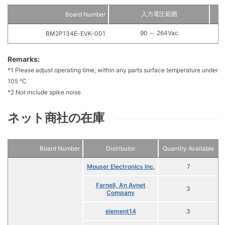
入力電圧範囲
Board Number
90 ～ 264Vac
BM2P134E-EVK-001
Remarks:
*1 Please adjust operating time, within any parts surface temperature under
105 °C
*2 Not include spike noise
ネット商社の在庫
Board Number
Distributor
Quantity Available
Mouser Electronics Inc.
7
Farnell, An Avnet
3
Company
element14
3