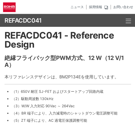
ニュース
採用情報
お問い合わせ
REFACDC041
REFACDC041 - Reference
Design
絶縁フライバック型PWM⽅式、12 W（12 V/1
A）
本リファレンスデザインは、BM2P134Eを使用しています。
（1）650V 耐圧 SJ-FET およびスタートアップ回路内蔵
（2）駆動周波数 130kHz
（3）W/W 入力対応 90Vac ～ 264Vac
（4）BR 端子により、入力減電時のシャットダウン電圧調整可能
（5）ZT 端子により、AC 過電圧保護調整可能