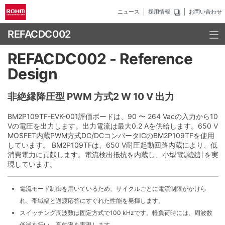
ニュース
採用情報
お問い合わせ
REFACDC002
REFACDC002 - Reference
Design
非絶縁降圧型 PWM 方式2 W 10 V 出⼒
BM2P109TF-EVK-001評価ボードは、90 〜 264 Vacの⼊⼒から10
Vの電圧を出⼒します。出⼒電流は最⼤0.2 Aを供給します。650 V
MOSFET内蔵PWM方式DC/DCコンバータICのBM2P109TFを使用
しています。 BM2P109TFは、650 V耐圧起動回路内蔵により、低
消費電⼒に貢献します。電流検出抵抗を内蔵し、⼩型電源設計を実
現しています。
電流モード制御を用いているため、サイクルごとに電流制限がかけら
れ、帯域幅と過渡応答にすぐれた性能を発揮します。
スイッチング周波数は固定方式で100 kHzです。軽負荷時には、周波数
低減を⾏い、⾼効率を実現します。