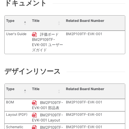
ドキュメント
Type
Title
Related Board Number
User's Guide
BM2P109TF-EVK-001
評価ボード
BM2P109TF-
EVK-001 ユーザー
ズガイド
デザインリソース
Type
Title
Related Board Number
BOM
BM2P109TF-EVK-001
BM2P109TF-
EVK-001 部品表
Layout (PDF)
BM2P109TF-EVK-001
BM2P109TF-
EVK-001 Layout
Schematic
BM2P109TF-EVK-001
BM2P109TF-