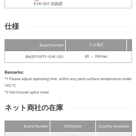
EVK-001 回路図
仕様
入力電圧
Board Number
90 ～ 264Vac
BM2P109TF-EVK-001
Remarks:
*1 Please adjust operating time, within any parts surface temperature under
105 °C
*2 Not include spike noise
ネット商社の在庫
Board Number
Distributor
Quantity Available