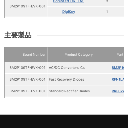
CoreStaff Co., Ltd.
3
BM2P109TF-EVK-001
DigiKey
1
主要製品
Board Number
Product Category
Part N
BM2P109TF-EVK-001
AC/DC Converters ICs
BM2P109
BM2P109TF-EVK-001
Fast Recovery Diodes
RFN1LAM
BM2P109TF-EVK-001
Standard Rectifier Diodes
RRE02V