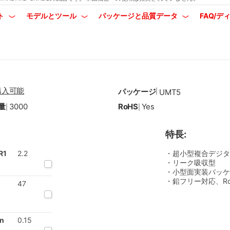
ト
モデルとツール
パッケージと品質データ
FAQ/
購入可能
パッケージ
|
UMT5
量
3000
RoHS
Yes
|
|
特長:
R1
2.2
・超小型複合デジタ
・リーク吸収型
・小型面実装パッケ
・鉛フリー対応、R
47
on
0.15