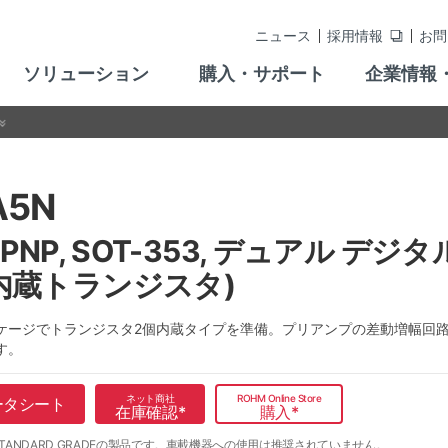
ニュース
採用情報
お問
ソリューション
購入・サポート
企業情報
A5N
+PNP, SOT-353, デュアル 
内蔵トランジスタ)
ケージでトランジスタ2個内蔵タイプを準備。プリアンプの差動増幅回
す。
ネット商社
ROHM Online Store
ータシート
在庫確認
*
購入
*
TANDARD GRADEの製品です。
車載機器への使用は推奨されていません。