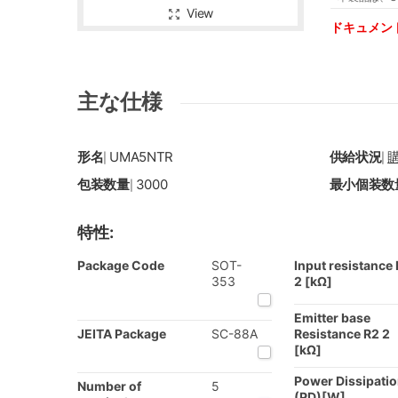
View
ドキュメン
主な仕様
形名
UMA5NTR
供給状況
|
|
包装数量
3000
最小個装数
|
特性:
Package Code
SOT-
Input resistance 
353
2 [kΩ]
Emitter base
JEITA Package
SC-88A
Resistance R2 2
[kΩ]
Power Dissipati
Number of
5
(PD)[W]