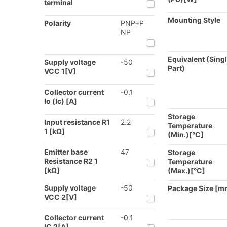
terminal
Mounting Style
Polarity
PNP+P
NP
Equivalent (Sing
Supply voltage
-50
Part)
VCC 1[V]
Collector current
-0.1
Io (Ic) [A]
Storage
Input resistance R1
2.2
Temperature
1 [kΩ]
(Min.)[°C]
Emitter base
47
Storage
Resistance R2 1
Temperature
[kΩ]
(Max.)[°C]
Supply voltage
-50
Package Size [m
VCC 2[V]
Collector current
-0.1
IC 2[A]