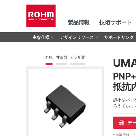
製品情報
技術サポート
主な仕様
デザインリソース
サポートリンク
外観
寸法図
ピン配置
UM
PNP
抵抗
超小型パッ
ろえていま
デ
* 本製品は、S