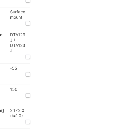
Surface
mount
le
DTA123
J /
DTA123
J
-55
150
m]
2.1x2.0
(t=1.0)