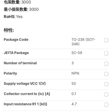
包装数量
3000
|
最小個装数量
3000
|
RoHS
Yes
|
特性:
Package Code
TO-236 (SOT-
346)
JEITA Package
SC-59
Number of terminal
3
Polarity
NPN
Supply voltage VCC 1[V]
50
Collector current Io (Ic) [A]
0.1
Input resistance R1 1 [kΩ]
4.7