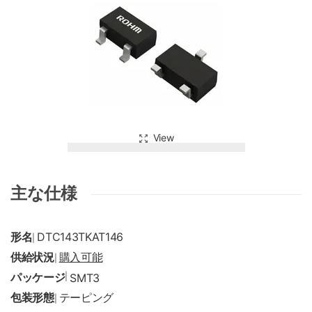
View
主な仕様
形名
DTC143TKAT146
|
供給状況
購入可能
|
パッケージ
|
SMT3
包装形態
テーピング
|