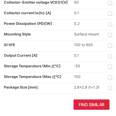
Collector-Emitter voltage VCEO1[V]
50
Collector current Io(Ic) [A]
0.1
Power Dissipation (PD)[W]
0.2
Mounting Style
Surface mount
GI hFE
100 to 600
Output Current [A]
0.1
Storage Temperature (Min.)[°C]
-55
Storage Temperature (Max.)[°C]
150
Package Size [mm]
2.8x2.9 (t=1.3)
FIND SIMILAR