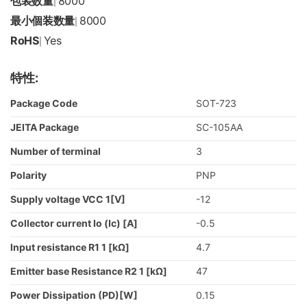
包装数量
8000
|
最小個装数量
8000
|
RoHS
Yes
|
特性:
Package Code
SOT-723
JEITA Package
SC-105AA
Number of terminal
3
Polarity
PNP
Supply voltage VCC 1[V]
-12
Collector current Io (Ic) [A]
-0.5
Input resistance R1 1 [kΩ]
4.7
Emitter base Resistance R2 1 [kΩ]
47
Power Dissipation (PD)[W]
0.15