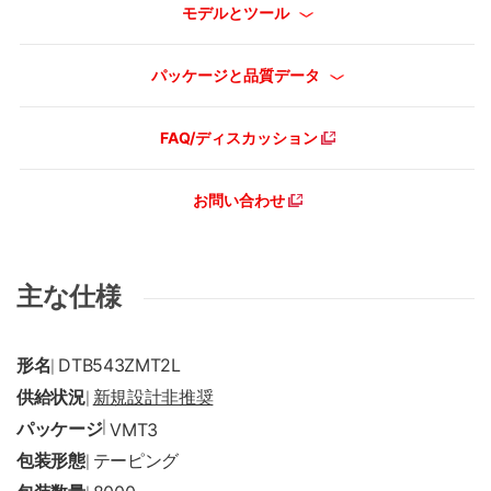
モデルとツール
パッケージと品質データ
FAQ/ディスカッション
お問い合わせ
主な仕様
形名
DTB543ZMT2L
|
供給状況
新規設計非推奨
|
パッケージ
|
VMT3
包装形態
テーピング
|