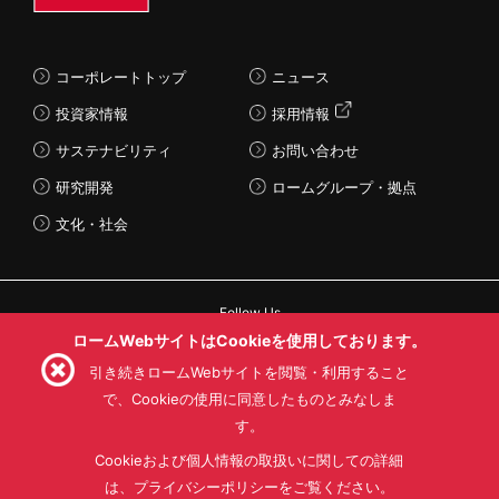
コーポレートトップ
ニュース
投資家情報
採用情報
サステナビリティ
お問い合わせ
研究開発
ロームグループ・拠点
文化・社会
Follow Us
ロームWebサイトはCookieを使用しております。
引き続きロームWebサイトを閲覧・利用すること
で、Cookieの使用に同意したものとみなしま
す。
利用規約
利用目的
SNS利用規約
プライバシーポリシー
サイトマップ
Cookieおよび個人情報の取扱いに関しての詳細
ローム製品の販売に関する標準契約条件書(PDF)
は、プライバシーポリシーをご覧ください。