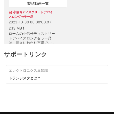
製品動画一覧
小信号ディスクリートデバイ
スロングセラー品
2023-10-30 00:00:00.0
(
2.13 MB )
ロームの小信号ディスクリー
トデバイスロングセラー品
は、長きにわたり市場でご愛
顧いただき、総出荷数600億
ロームの小信号ディスクリートデ
個以上、業界トップクラスの
バイスロングセラー品は、長きに
サポートリンク
供給実績を誇る製品です。安
わたり市場でご愛顧いただき、総
定生産・安定供給を実施し、
出荷数600億個以上、業界トップ
ライフサイクルの長いアプリ
クラスの供給実績を誇る製品で
ケーションにも安心して採用
エレクトロニクス豆知識
す。安定生産・安定供給を実施
可能です。
し、ライフサイクルの長いアプリ
トランジスタとは？
ケーションにも安心して採用可能
です。