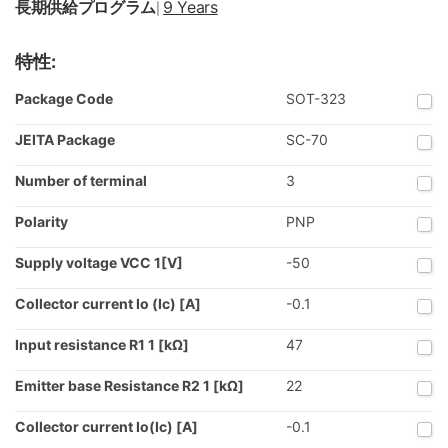
長期供給プログラム
9 Years
|
特性:
Package Code
SOT-323
JEITA Package
SC-70
Number of terminal
3
Polarity
PNP
Supply voltage VCC 1[V]
-50
Collector current Io (Ic) [A]
-0.1
Input resistance R1 1 [kΩ]
47
Emitter base Resistance R2 1 [kΩ]
22
Collector current Io(Ic) [A]
-0.1