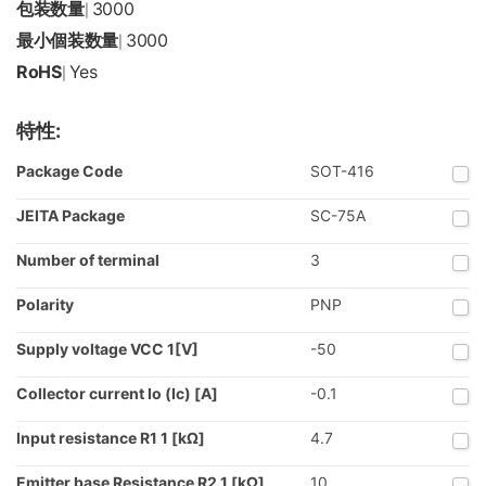
包装数量
3000
|
最小個装数量
3000
|
RoHS
Yes
|
特性:
Package Code
SOT-416
JEITA Package
SC-75A
Number of terminal
3
Polarity
PNP
Supply voltage VCC 1[V]
-50
Collector current Io (Ic) [A]
-0.1
Input resistance R1 1 [kΩ]
4.7
Emitter base Resistance R2 1 [kΩ]
10