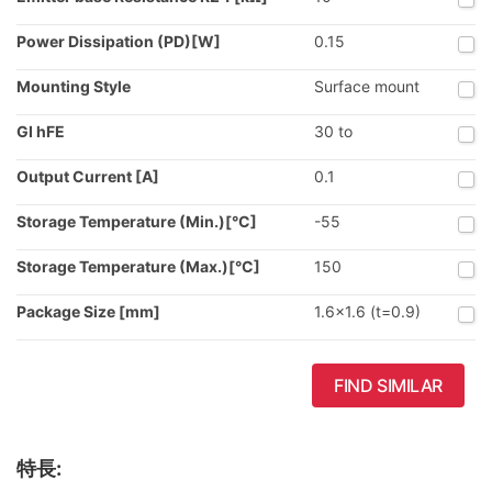
Power Dissipation (PD)[W]
0.15
Mounting Style
Surface mount
GI hFE
30 to
Output Current [A]
0.1
Storage Temperature (Min.)[°C]
-55
Storage Temperature (Max.)[°C]
150
Package Size [mm]
1.6x1.6 (t=0.9)
FIND SIMILAR
特長: