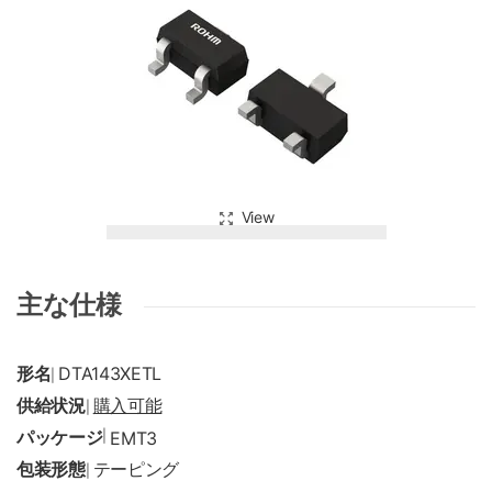
View
主な仕様
形名
DTA143XETL
|
供給状況
購入可能
|
パッケージ
|
EMT3
包装形態
テーピング
|