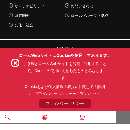
サステナビリティ
お問い合わせ
研究開発
ロームグループ・拠点
文化・社会
Follow Us
ロームWebサイトはCookieを使用しております。
引き続きロームWebサイトを閲覧・利用すること
で、Cookieの使用に同意したものとみなしま
す。
利用規約
利用目的
SNS利用規約
プライバシーポリシー
サイトマップ
Cookieおよび個人情報の取扱いに関しての詳細
ローム製品の販売に関する標準契約条件書(PDF)
は、プライバシーポリシーをご覧ください。
プライバシーポリシー
© 1997 - 2026 ROHM CO., LTD. ALL RIGHTS RESERVED.