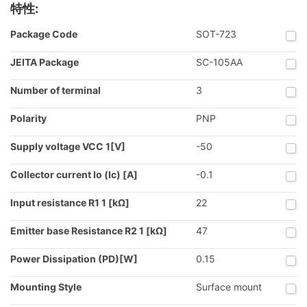
特性:
Package Code
SOT-723
JEITA Package
SC-105AA
Number of terminal
3
Polarity
PNP
Supply voltage VCC 1[V]
-50
Collector current Io (Ic) [A]
-0.1
Input resistance R1 1 [kΩ]
22
Emitter base Resistance R2 1 [kΩ]
47
Power Dissipation (PD)[W]
0.15
Mounting Style
Surface mount