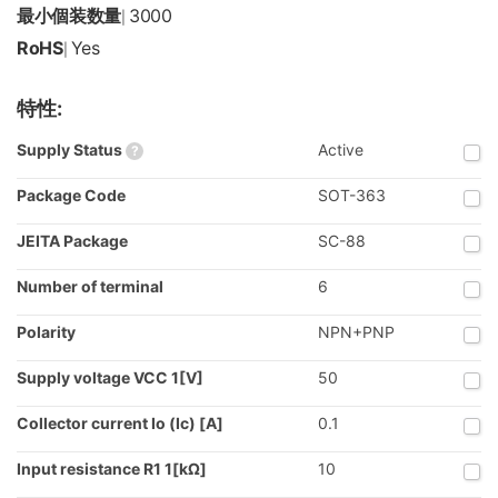
最小個装数量
3000
|
RoHS
Yes
|
特性:
Supply Status
Active
?
Package Code
SOT-363
JEITA Package
SC-88
Number of terminal
6
Polarity
NPN+PNP
Supply voltage VCC 1[V]
50
Collector current Io (Ic) [A]
0.1
Input resistance R1 1[kΩ]
10