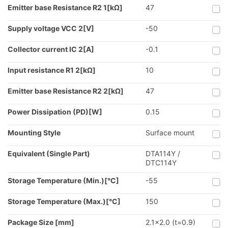
Emitter base Resistance R2 1[kΩ]
47
Supply voltage VCC 2[V]
-50
Collector current IC 2[A]
-0.1
Input resistance R1 2[kΩ]
10
Emitter base Resistance R2 2[kΩ]
47
Power Dissipation (PD)[W]
0.15
Mounting Style
Surface mount
Equivalent (Single Part)
DTA114Y /
DTC114Y
Storage Temperature (Min.)[°C]
-55
Storage Temperature (Max.)[°C]
150
Package Size [mm]
2.1x2.0 (t=0.9)