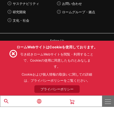
サステナビリティ
お問い合わせ
研究開発
ロームグループ・拠点
文化・社会
Follow Us
ロームWebサイトはCookieを使用しております。
引き続きロームWebサイトを閲覧・利用すること
で、Cookieの使用に同意したものとみなしま
す。
利用規約
利用目的
SNS利用規約
プライバシーポリシー
サイトマップ
Cookieおよび個人情報の取扱いに関しての詳細
ローム製品の販売に関する標準契約条件書(PDF)
は、プライバシーポリシーをご覧ください。
プライバシーポリシー
© 1997 - 2026 ROHM CO., LTD. ALL RIGHTS RESERVED.