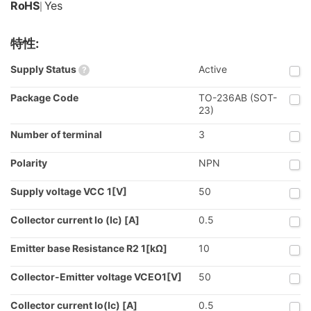
RoHS
Yes
|
特性:
Supply Status
Active
?
Package Code
TO-236AB (SOT-
23)
Number of terminal
3
Polarity
NPN
Supply voltage VCC 1[V]
50
Collector current Io (Ic) [A]
0.5
Emitter base Resistance R2 1[kΩ]
10
Collector-Emitter voltage VCEO1[V]
50
Collector current Io(Ic) [A]
0.5