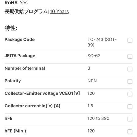
RoHS
Yes
|
長期供給プログラム
10 Years
|
特性:
Package Code
TO-243 (SOT-
89)
JEITA Package
SC-62
Number of terminal
3
Polarity
NPN
Collector-Emitter voltage VCEO1[V]
120
Collector current Io(Ic) [A]
1.5
hFE
120 to 390
hFE (Min.)
120