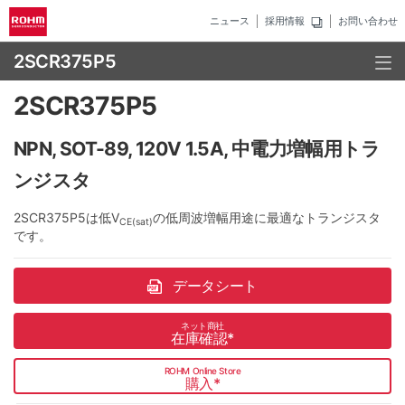
ニュース
採用情報
お問い合わせ
2SCR375P5
2SCR375P5
NPN, SOT-89, 120V 1.5A, 中電力増幅用トラ
ンジスタ
2SCR375P5は低V
の低周波増幅用途に最適なトランジスタ
CE(sat)
です。
データシート
ネット商社
在庫確認
*
ROHM Online Store
購入
*