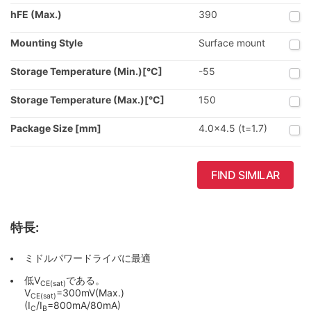
hFE (Max.)
390
Mounting Style
Surface mount
Storage Temperature (Min.)[°C]
-55
Storage Temperature (Max.)[°C]
150
Package Size [mm]
4.0x4.5 (t=1.7)
FIND SIMILAR
特長:
ミドルパワードライバに最適
低V
である。
CE(sat)
V
=300mV(Max.)
CE(sat)
(I
/I
=800mA/80mA)
C
B