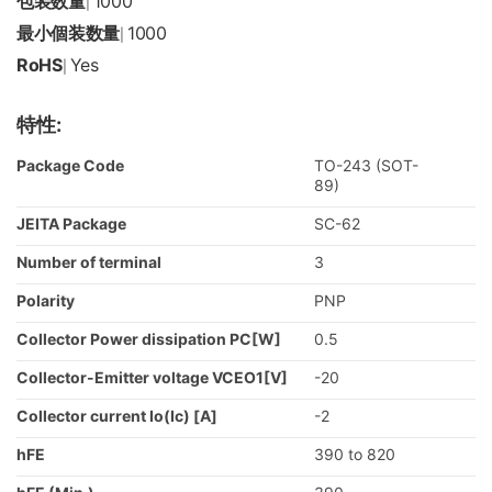
包装数量
1000
|
最小個装数量
1000
|
RoHS
Yes
|
特性:
Package Code
TO-243 (SOT-
89)
JEITA Package
SC-62
Number of terminal
3
Polarity
PNP
Collector Power dissipation PC[W]
0.5
Collector-Emitter voltage VCEO1[V]
-20
Collector current Io(Ic) [A]
-2
hFE
390 to 820