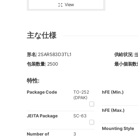
View
主な仕様
形名
2SAR583D3TL1
供給状況
|
|
包装数量
2500
最小個装数
|
特性:
Package Code
TO-252
hFE (Min.)
(DPAK)
hFE (Max.)
JEITA Package
SC-63
Mounting Style
Number of
3