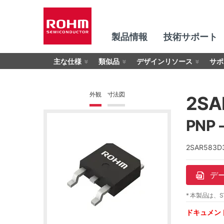
製品情報
技術サポート
主な仕様
類似品
デザインリソース
サポ
外観
寸法図
2SA
PNP 
2SAR583
デ
* 本製品は、S
ドキュメン