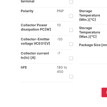
terminal
Polarity
PNP
Storage
Temperature
(Min.)[°C]
Collector Power
10
Storage
dissipation PC[W]
Temperature
(Max.)[°C]
Collector-Emitter
-50
voltage VCEO1[V]
Package Size [m
Collector current
-7
Io(Ic) [A]
hFE
180 to
450