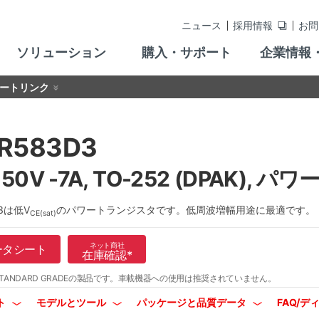
ニュース
採用情報
お問
ソリューション
購入・サポート
企業情報
ートリンク
R583D3
-50V -7A, TO-252 (DPAK),
D3は低V
のパワートランジスタです。低周波増幅用途に最適です。
CE(sat)
ネット商社
ータシート
在庫確認
*
TANDARD GRADEの製品です。
車載機器への使用は推奨されていません。
ト
モデルとツール
パッケージと品質データ
FAQ/