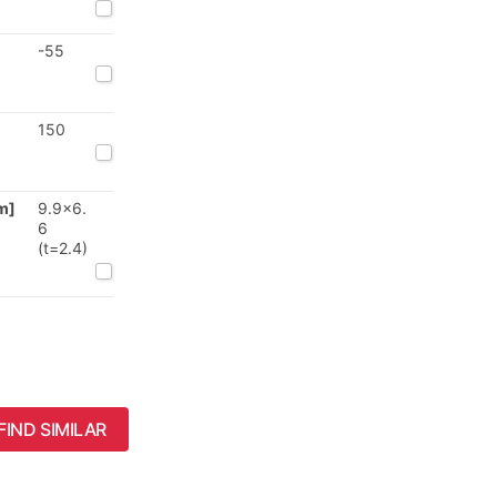
-55
150
m]
9.9x6.
6
(t=2.4)
FIND SIMILAR