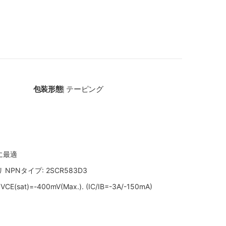
包装形態
テーピング
|
に最適
NPNタイプ: 2SCR583D3
CE(sat)=-400mV(Max.). (IC/IB=-3A/-150mA)