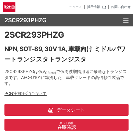
ニュース
採用情報
お問い合わせ
2SCR293PHZG
2SCR293PHZG
NPN, SOT-89, 30V 1A, 車載向け ミドルパワ
ートランジスタトランジスタ
2SCR293PHZGは低V
で低周波増幅用途に最適なトランジス
CE(sat)
タです。AEC-Q101に準拠した、車載グレードの高信頼性製品で
す。
PCN実施予定について
データシート
ネット商社
在庫確認