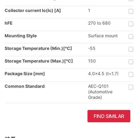
Collector current Io(Ic) [A]
1
hFE
270 to 680
Mounting Style
Surface mount
Storage Temperature (Min.)[°C]
-55
Storage Temperature (Max.)[°C]
150
Package Size [mm]
4.0x4.5 (t=1.7)
Common Standard
AEC-Q101
(Automotive
Grade)
FIND SIMILAR