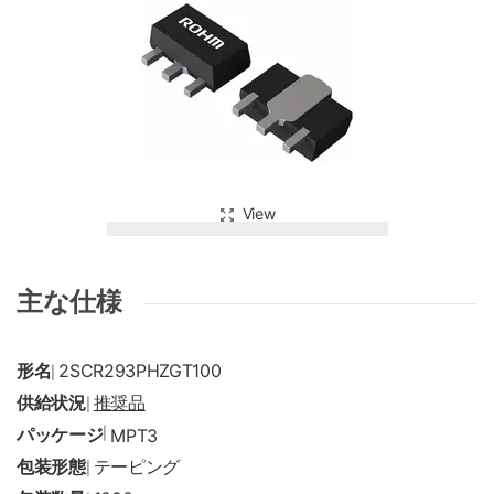
View
主な仕様
形名
2SCR293PHZGT100
|
供給状況
推奨品
|
パッケージ
|
MPT3
包装形態
テーピング
|