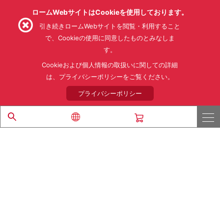
ロームWebサイトはCookieを使用しております。
引き続きロームWebサイトを閲覧・利用すること
で、Cookieの使用に同意したものとみなしま
す。
利用規約
利用目的
SNS利用規約
プライバシーポリシー
サイトマップ
Cookieおよび個人情報の取扱いに関しての詳細
ローム製品の販売に関する標準契約条件書(PDF)
は、プライバシーポリシーをご覧ください。
プライバシーポリシー
© 1997 - 2026 ROHM CO., LTD. ALL RIGHTS RESERVED.