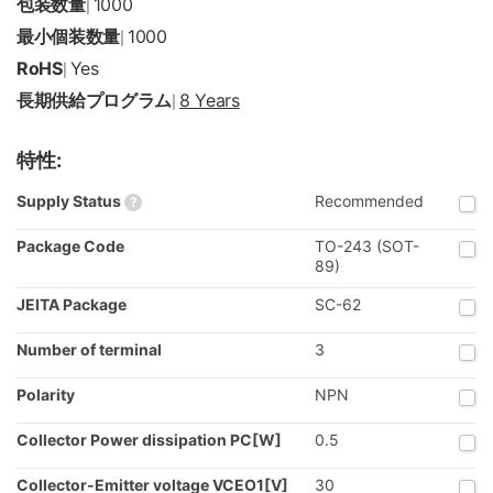
包装数量
1000
|
最小個装数量
1000
|
RoHS
Yes
|
長期供給プログラム
8 Years
|
特性:
Supply Status
Recommended
?
Package Code
TO-243 (SOT-
89)
JEITA Package
SC-62
Number of terminal
3
Polarity
NPN
Collector Power dissipation PC[W]
0.5
Collector-Emitter voltage VCEO1[V]
30