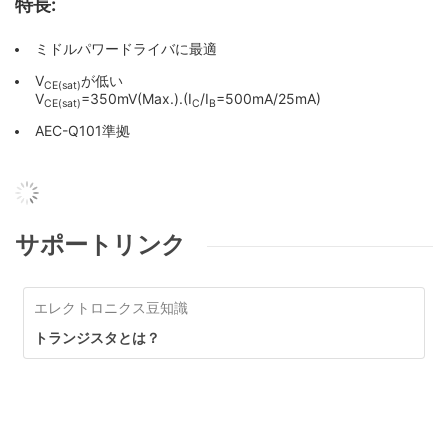
特長:
ミドルパワードライバに最適
V
が低い
CE(sat)
V
=350mV(Max.).(I
/I
=500mA/25mA)
CE(sat)
C
B
AEC-Q101準拠
サポートリンク
エレクトロニクス豆知識
トランジスタとは？