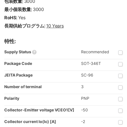
包装数量
3000
|
最小個装数量
3000
|
RoHS
Yes
|
長期供給プログラム
10 Years
|
特性:
Supply Status
Recommended
?
Package Code
SOT-346T
JEITA Package
SC-96
Number of terminal
3
Polarity
PNP
Collector-Emitter voltage VCEO1[V]
-50
Collector current Io(Ic) [A]
-2