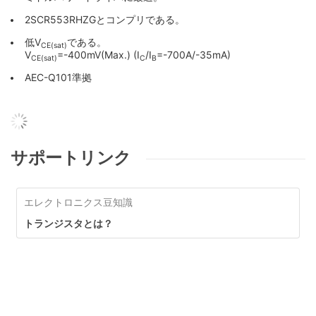
2SCR553RHZGとコンプリである。
低V
である。
CE(sat)
V
=-400mV(Max.) (I
/I
=-700A/-35mA)
CE(sat)
C
B
AEC-Q101準拠
サポートリンク
エレクトロニクス豆知識
トランジスタとは？