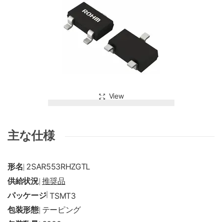
View
主な仕様
形名
2SAR553RHZGTL
|
供給状況
推奨品
|
パッケージ
|
TSMT3
包装形態
テーピング
|