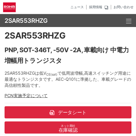
ニュース
採用情報
お問い合わせ
2SAR553RHZG
2SAR553RHZG
PNP, SOT-346T, -50V -2A, 車載向け 中電力
増幅用トランジスタ
2SAR553RHZGは低V
で低周波増幅,高速スイッチング用途に
CE(sat)
最適なトランジスタです。AEC-Q101に準拠した、車載グレードの
高信頼性製品です。
PCN実施予定について
データシート
ネット商社
在庫確認