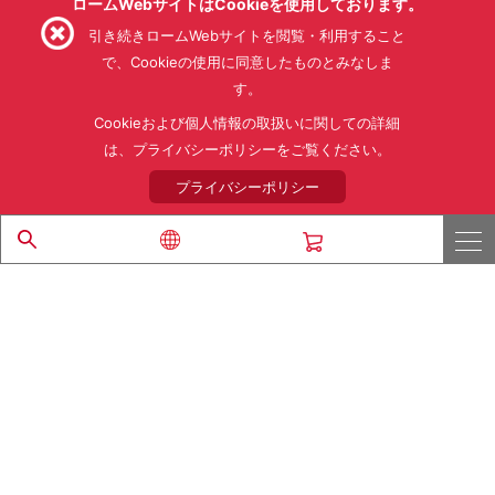
ロームWebサイトはCookieを使用しております。
引き続きロームWebサイトを閲覧・利用すること
で、Cookieの使用に同意したものとみなしま
す。
利用規約
利用目的
SNS利用規約
プライバシーポリシー
サイトマップ
Cookieおよび個人情報の取扱いに関しての詳細
ローム製品の販売に関する標準契約条件書(PDF)
は、プライバシーポリシーをご覧ください。
プライバシーポリシー
© 1997 - 2026 ROHM CO., LTD. ALL RIGHTS RESERVED.