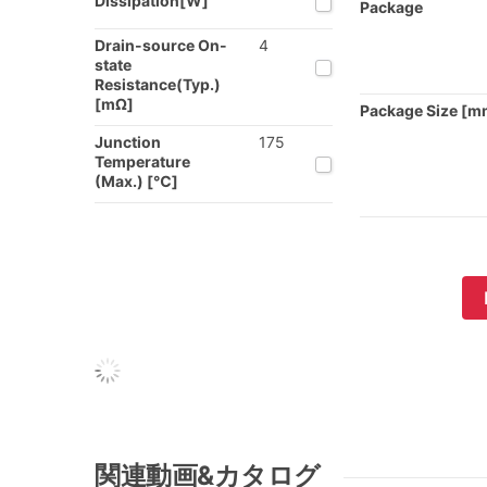
Dissipation[W]
Package
Drain-source On-
4
state
Resistance(Typ.)
[mΩ]
Package Size [m
Junction
175
Temperature
(Max.) [℃]
関連動画&カタログ