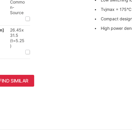
Commo
n-
Tvjmax = 175°C
Source
Compact desig
High power dens
m]
26.45x
31.5
(t=5.25
)
FIND SIMILAR