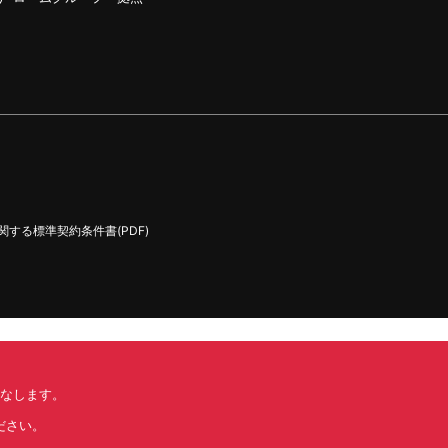
する標準契約条件書(PDF)
みなします。
ださい。