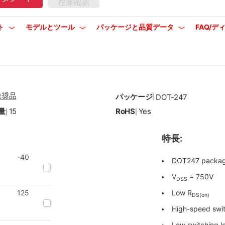
在庫確認
ト
モデルとツール
パッケージと品質データ
FAQ/
推奨品
パッケージ
|
DOT-247
量
15
RoHS
Yes
|
|
特長:
-40
DOT247 package
V
= 750V
DSS
125
Low R
DS(on)
High-speed swit
Low switching l