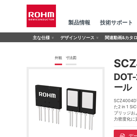
製品情報
技術サポート
主な仕様
デザインリソース
関連動画&カタ
外観
寸法図
SCZ
DOT-
ール
SCZ400
た2 in 
ブリッジお
力密度化に
デ