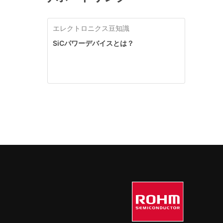
高電
由度と電力密度を実現。
ドモジ
タやU
択でき
に最
広い回
エレクトロニクス豆知識
バータ
最適で
SiCパワーデバイスとは？