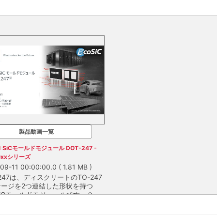
製品動画一覧
n1 SiCモールドモジュール DOT-247 -
0xxシリーズ
09-11 00:00:00.0
( 1.81 MB )
-247は、ディスクリートのTO-247
ケージを2つ連結した形状を持つ
1 SiCモールドモジュールです。２種
内部トポロジを選択できるため、次
247は、ディスクリートのTO-247パッケ
の電力変換回路も含む幅広い回路の
つ連結した形状を持つ2in1 SiCモール