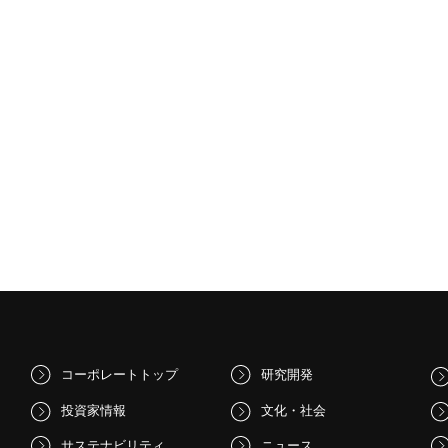
力密度化に貢献します。PVインバー
ュールです。２種類の内部トポロジを選
PS、半導体リレーなどの産業機器
るため、次世代の電力変換回路も含む幅
適で、車載対応品も開発中です。
路の高電力密度化に貢献します。PVイン
やUPS、半導体リレーなどの産業機器に
、車載対応品も開発中です。
コーポレートトップ
研究開発
投資家情報
文化・社会
サステナビリティ
ニュース