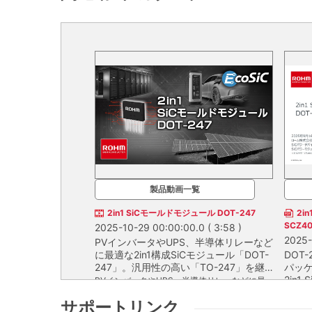
製品動画一覧
2in1 SiCモールドモジュール DOT-247
2i
SCZ4
2025-10-29 00:00:00.0
( 3:58 )
2025-
PVインバータやUPS、半導体リレーなど
に最適な2in1構成SiCモジュール「DOT-
DOT
247」。汎用性の高い「TO-247」を継
パッ
承し、高い設計自由度と電力密度を実
2in
PVインバータやUPS、半導体リレーなどに最
現。
類の
適な2in1構成SiCモジュール「DOT-247」。汎
DOT-
サポートリンク
世代
用性の高い「TO-247」を継承し、高い設計自
ージを2