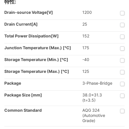
特性:
Drain-source Voltage[V]
1200
Drain Current[A]
25
Total Power Dissipation[W]
152
Junction Temperature (Max.) [℃]
175
Storage Temperature (Min.) [℃]
-40
Storage Temperature (Max.) [℃]
125
Package
3-Phase-Bridge
Package Size [mm]
38.0x31.3
(t=3.5)
Common Standard
AQG 324
(Automotive
Grade)