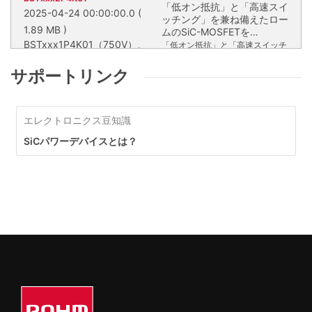
「低オン抵抗」と「高速スイ
2025-04-24 00:00:00.0
(
ッチング」を兼ね備えたロー
1.89 MB )
ムのSiC-MOSFETを
BSTxxx1P4K01（750V）、
HSDIP20パッケージに搭
「低オン抵抗」と「高速スイッチ
BSTxxx2P4K01（1,200V）
載。業界トップクラスの電流
ング」を兼ね備えたロームのSiC-
は、4個または6個のSiC
密度を実現し、高速充電など
MOSFETをHSDIP20パッケージ
サポートリンク
MOSFETを内蔵したモール
に対応します。
BSTxxx1P4K01（750V）、
に搭載。業界トップクラスの電流
ドタイプモジュールです。ハ
BSTxxx2P4K01（1,200V）は、4
密度を実現し、高速充電などに対
イパワーアプリケーションの
個または6個のSiC MOSFETを内
応します。
電力変換回路で求められる基
エレクトロニクス豆知識
蔵したモールドタイプモジュール
本回路を、小型のモジュール
です。ハイパワーアプリケーショ
SiCパワーデバイスとは？
パッケージに内蔵し、アプリ
ンの電力変換回路で求められる基
BSTXXX1P4K01(750V)
BSTX
ケーションの小型化に貢献し
本回路を、小型のモジュールパッ
ます。
ケージに内蔵し、アプリケーショ
ンの小型化に貢献します。