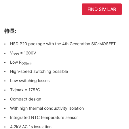
FIND SIMILAR
特長:
HSDIP20 package with the 4th Generation SiC-MOSFET
V
= 1200V
DSS
Low R
DS(on)
High-speed switching possible
Low switching losses
Tvjmax = 175°C
Compact design
With high thermal conductivity isolation
Integrated NTC temperature sensor
4.2kV AC 1s insulation