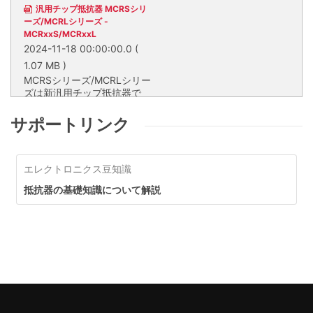
汎用チップ抵抗器 MCRSシリ
ーズ/MCRLシリーズ -
MCRxxS/MCRxxL
2024-11-18 00:00:00.0
(
1.07 MB )
MCRSシリーズ/MCRLシリー
ズは新汎用チップ抵抗器で
す。計画的な設備投資で生産
能力を拡充し、20年以上に
MCRSシリーズ/MCRLシリーズ
サポートリンク
およぶ供給期間の設定により
は新汎用チップ抵抗器です。計画
車載を含めあらゆる分野への
的な設備投資で生産能力を拡充
長期安定供給を実現します。
し、20年以上におよぶ供給期間
エレクトロニクス豆知識
の設定により車載を含めあらゆる
分野への長期安定供給を実現しま
抵抗器の基礎知識について解説
す。