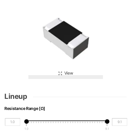
View
Lineup
Resistance Range [Ω]
1.0
9.1