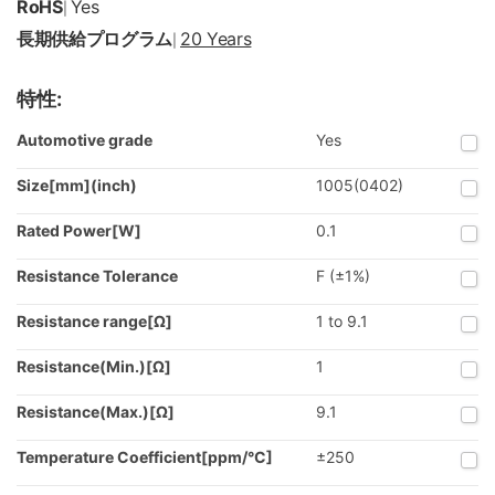
RoHS
Yes
|
長期供給プログラム
20 Years
|
特性:
Automotive grade
Yes
Size[mm](inch)
1005(0402)
Rated Power[W]
0.1
Resistance Tolerance
F (±1%)
Resistance range[Ω]
1 to 9.1
Resistance(Min.)[Ω]
1
Resistance(Max.)[Ω]
9.1
Temperature Coefficient[ppm/°C]
±250