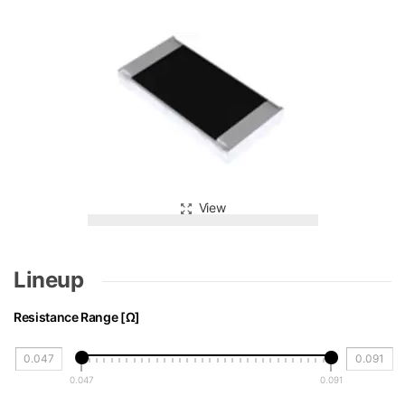
View
Lineup
Resistance Range [Ω]
0.047
0.091