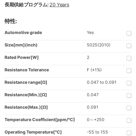
長期供給プログラム
20 Years
|
特性:
Automotive grade
Yes
Size[mm](inch)
5025(2010)
Rated Power[W]
2
Resistance Tolerance
F (±1%)
Resistance range[Ω]
0.047 to 0.091
Resistance(Min.)[Ω]
0.047
Resistance(Max.)[Ω]
0.091
Temperature Coefficient[ppm/°C]
0～+250
Operating Temperature[°C]
-55 to 155