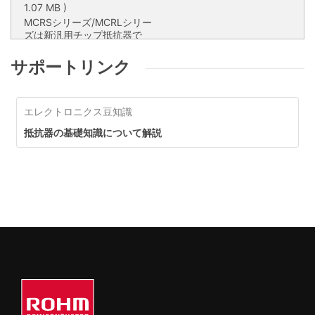
1.07 MB )
MCRSシリーズ/MCRLシリー
ズは新汎用チップ抵抗器で
す。計画的な設備投資で生産
能力を拡充し、20年以上に
MCRSシリーズ/MCRLシリーズ
サポートリンク
およぶ供給期間の設定により
は新汎用チップ抵抗器です。計画
車載を含めあらゆる分野への
的な設備投資で生産能力を拡充
長期安定供給を実現します。
し、20年以上におよぶ供給期間
エレクトロニクス豆知識
の設定により車載を含めあらゆる
分野への長期安定供給を実現しま
抵抗器の基礎知識について解説
す。