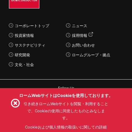
コーポレートトップ
ニュース
投資家情報
採用情報
サステナビリティ
お問い合わせ
研究開発
ロームグループ・拠点
文化・社会
Follow Us
ロームWebサイトはCookieを使用しております。
引き続きロームWebサイトを閲覧・利用すること
で、Cookieの使用に同意したものとみなしま
す。
利用規約
利用目的
SNS利用規約
プライバシーポリシー
サイトマップ
Cookieおよび個人情報の取扱いに関しての詳細
ローム製品の販売に関する標準契約条件書(PDF)