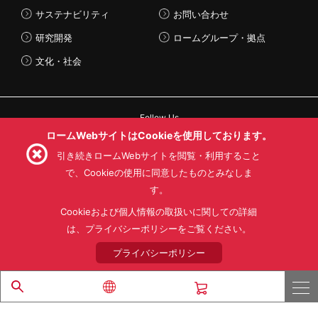
サステナビリティ
お問い合わせ
研究開発
ロームグループ・拠点
文化・社会
Follow Us
ロームWebサイトはCookieを使用しております。
引き続きロームWebサイトを閲覧・利用すること
で、Cookieの使用に同意したものとみなしま
す。
利用規約
利用目的
SNS利用規約
プライバシーポリシー
サイトマップ
Cookieおよび個人情報の取扱いに関しての詳細
ローム製品の販売に関する標準契約条件書(PDF)
は、プライバシーポリシーをご覧ください。
プライバシーポリシー
© 1997 - 2026 ROHM CO., LTD. ALL RIGHTS RESERVED.