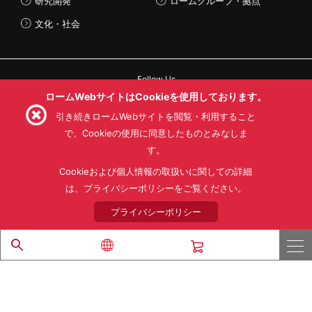
研究開発
ロームグループ・拠点
文化・社会
Follow Us
ロームWebサイトはCookieを使用しております。
引き続きロームWebサイトを閲覧・利用すること
で、Cookieの使用に同意したものとみなしま
す。
利用規約
利用目的
SNS利用規約
プライバシーポリシー
サイトマップ
Cookieおよび個人情報の取扱いに関しての詳細
ローム製品の販売に関する標準契約条件書(PDF)
は、プライバシーポリシーをご覧ください。
プライバシーポリシー
© 1997 - 2026 ROHM CO., LTD. ALL RIGHTS RESERVED.