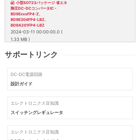
小型SOT23パッケージ 省エネ
降圧DC-DCコンバータIC -
BD9ExxxFP4-Z、
BD9E304FP4-LBZ、
BD9A201FP4-LBZ
2024-03-11 00:00:00.0
(
1.33 MB )
BD9ExxxFP4-Z、
BD9E304FP4-LBZ、
サポートリンク
BD9A201FP4-LBZは小型
SOT23パッケージの採用に
BD9ExxxFP4-Z、BD9E304FP4-
より、民生・産業機器におけ
LBZ、BD9A201FP4-LBZは小型
る電源部の小型化に大きく貢
DC-DC電源回路
SOT23パッケージの採用によ
献する降圧DC-DCコンバー
り、民生・産業機器における電源
設計ガイド
タICです。電源系統・機能別
部の小型化に大きく貢献する降圧
で製品を選択でき、サポート
DC-DCコンバータICです。電源
コンテンツも充実しているた
系統・機能別で製品を選択でき、
め、すぐに検討・採用できる
サポートコンテンツも充実してい
エレクトロニクス豆知識
製品です。
るため、すぐに検討・採用できる
スイッチングレギュレータ
製品です。
エレクトロニクス豆知識