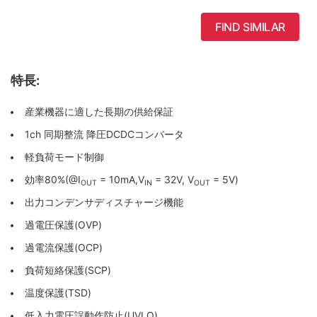
FIND SIMILAR
特長:
産業機器に適した長期の供給保証
1ch 同期整流 降圧DCDCコンバータ
軽負荷モード制御
効率80%(@I
= 10mA,V
= 32V, V
= 5V)
OUT
IN
OUT
出力コンデンサディスチャージ機能
過電圧保護(OVP)
過電流保護(OCP)
負荷短絡保護(SCP)
温度保護(TSD)
低入力電圧誤動作防止(UVLO)