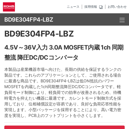
ニュース
採用情報
お問い合わせ
BD9E304FP4-LBZ
BD9E304FP4-LBZ
4.5V～36V入力 3.0A MOSFET内蔵 1ch 同期
整流 降圧DC/DCコンバータ
本製品は産業機器市場へ向けた、長期の供給を保証するランクの
製品です。これらのアプリケーションとして、ご使用される場合
に最適な商品です。BD9E304FP4-LBZは低ON抵抗のパワー
MOSFETを内蔵した1ch同期整流降圧DC/DCコンバータです。軽
負荷モード制御により、軽負荷での効率が改善されるため、待機
時電力を抑えたい機器に最適です。カレントモード制御方式を採
用しており、位相補償設定が容易であり、良好な負荷応答性能を
実現します。小型パッケージを採用することにより、高い電力密
度を実現し、PCB上のフットプリントを小さくします。