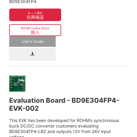
BD9E304FP4.
ネット商社
在庫確認
ROHM Online Store
購入
User's Guide
Evaluation Board - BD9E304FP4-
EVK-002
This EVK has been developed for ROHM’s synchronous
buck DC/DC converter customers evaluating
BD9E304FP4-LBZ and outputs 12V from 24V input
voltage.