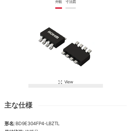
外観
寸法図
View
主な仕様
形名
BD9E304FP4-LBZTL
|