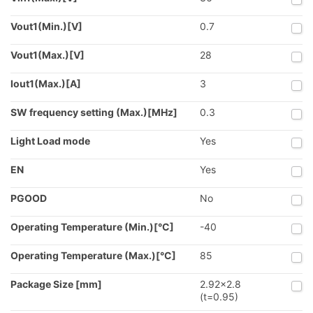
Vout1(Min.)[V]
0.7
Vout1(Max.)[V]
28
Iout1(Max.)[A]
3
SW frequency setting (Max.)[MHz]
0.3
Light Load mode
Yes
EN
Yes
PGOOD
No
Operating Temperature (Min.)[°C]
-40
Operating Temperature (Max.)[°C]
85
Package Size [mm]
2.92x2.8
(t=0.95)