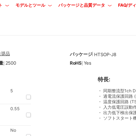
ト
モデルとツール
パッケージと品質データ
FAQ/
推奨品
パッケージ
|
HTSOP-J8
量
2500
RoHS
Yes
|
|
特長:
5
・ 同期整流型1ch 
・ 過電流保護回路 (
・ 温度保護回路 (TS
・ 入力低電圧誤動作防
0.55
・ 出力低下検出保護回
・ ソフトスタート
No