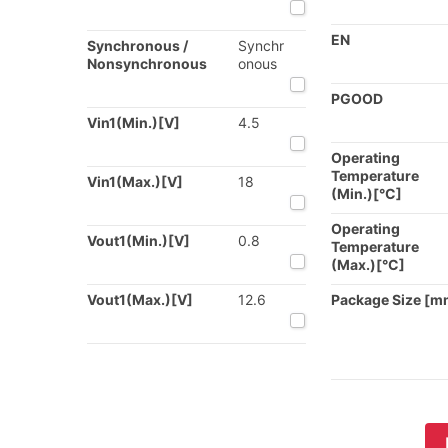
EN
Synchronous /
Synchr
Nonsynchronous
onous
PGOOD
Vin1(Min.)[V]
4.5
Operating
Temperature
Vin1(Max.)[V]
18
(Min.)[°C]
Operating
Vout1(Min.)[V]
0.8
Temperature
(Max.)[°C]
Vout1(Max.)[V]
12.6
Package Size [m