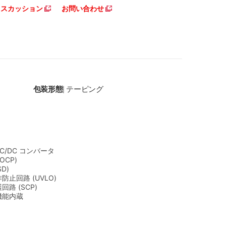
ディスカッション
お問い合わせ
包装形態
テーピング
|
DC/DC コンバータ
OCP)
D)
止回路 (UVLO)
路 (SCP)
機能内蔵