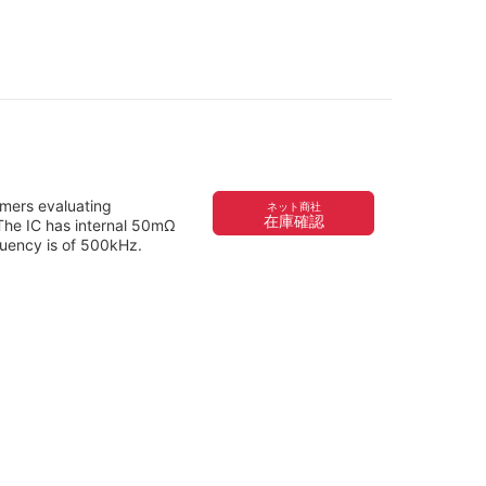
mers evaluating
ネット商社
在庫確認
The IC has internal 50mΩ
uency is of 500kHz.