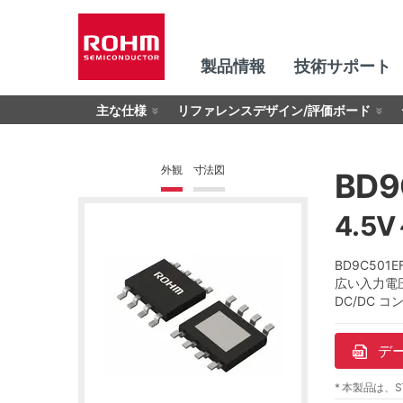
製品情報
技術サポート
主な仕様
リファレンスデザイン/評価ボード
外観
寸法図
BD9
4.5
BD9C50
広い入力電
DC/DC
デ
* 本製品は、S