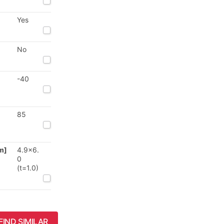
Yes
No
-40
85
m]
4.9x6.
0
(t=1.0)
FIND SIMILAR