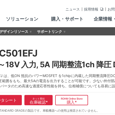
ニュース
採用情報
お問
ソリューション
購入・サポート
企業情報
デザインリソース
サポートリンク
C501EFJ
V～18V 入力, 5A 同期整流1ch 降
1EFJ は、低ON 抵抗のパワーMOSFET を1chipに内蔵した同期整流降圧
圧範囲をもち、最大5Aの電流を出力することが可能です。少ない外付
 コンバータのため高速な過渡応答性能を持ち、位相補償についても容易に
ネット商社
ROHM Online Store
ータシート
在庫確認
*
購入
*
TANDARD GRADEの製品です。
車載機器への使用は推奨されていません。