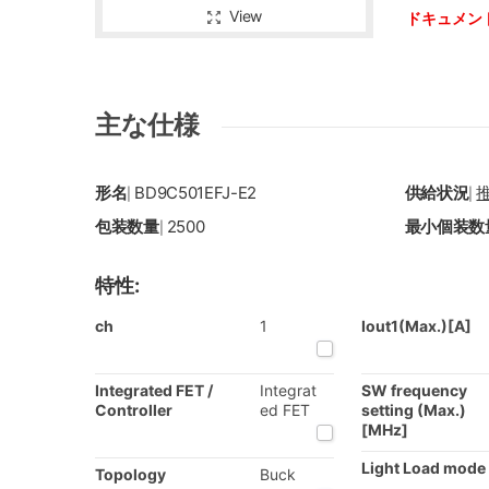
View
ドキュメン
主な仕様
形名
BD9C501EFJ-E2
供給状況
|
|
包装数量
2500
最小個装数
|
特性:
ch
1
Iout1(Max.)[A]
Integrated FET /
Integrat
SW frequency
Controller
ed FET
setting (Max.)
[MHz]
Light Load mode
Topology
Buck