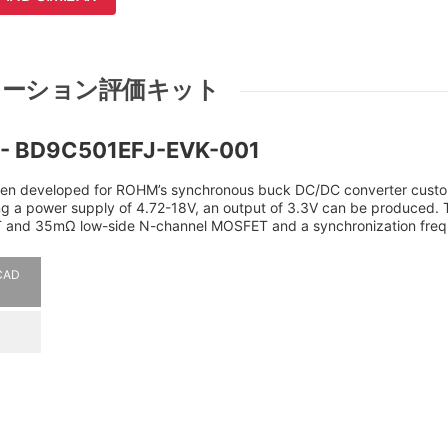
ケーション評価キット
d - BD9C501EFJ-EVK-001
been developed for ROHM’s synchronous buck DC/DC converter custo
 a power supply of 4.72-18V, an output of 3.3V can be produced. 
 and 35mΩ low-side N-channel MOSFET and a synchronization freq
(CAD