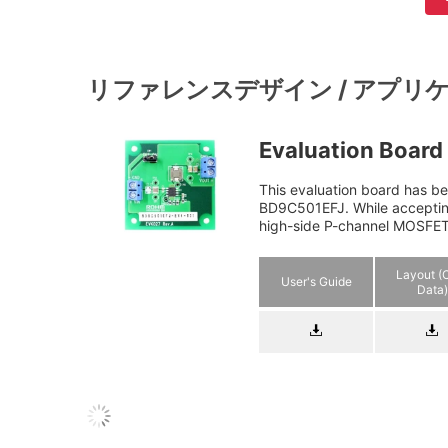
リファレンスデザイン / アプリ
Evaluation Boar
This evaluation board has 
BD9C501EFJ. While accepting
high-side P-channel MOSFET
Layout 
User's Guide
Data)