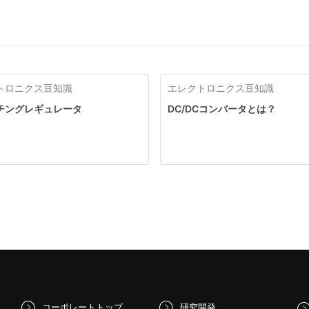
トロニクス豆知識
エレクトロニクス豆知識
チングレギュレータ
DC/DCコンバータとは？
コーポレートトップ
研究開発