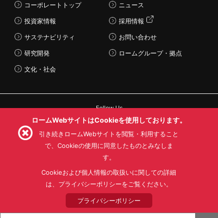
コーポレートトップ
ニュース
投資家情報
採用情報
サステナビリティ
お問い合わせ
研究開発
ロームグループ・拠点
文化・社会
Follow Us
ロームWebサイトはCookieを使用しております。
引き続きロームWebサイトを閲覧・利用すること
で、Cookieの使用に同意したものとみなしま
す。
利用規約
利用目的
SNS利用規約
プライバシーポリシー
サイトマップ
Cookieおよび個人情報の取扱いに関しての詳細
ローム製品の販売に関する標準契約条件書(PDF)
は、プライバシーポリシーをご覧ください。
プライバシーポリシー
© 1997 - 2026 ROHM CO., LTD. ALL RIGHTS RESERVED.