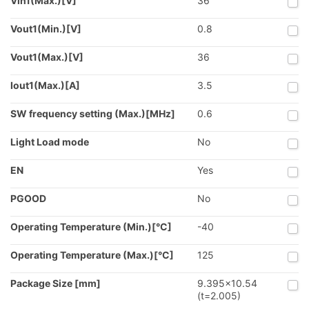
Vin1(Max.)[V]
36
Vout1(Min.)[V]
0.8
Vout1(Max.)[V]
36
Iout1(Max.)[A]
3.5
SW frequency setting (Max.)[MHz]
0.6
Light Load mode
No
EN
Yes
PGOOD
No
Operating Temperature (Min.)[°C]
-40
Operating Temperature (Max.)[°C]
125
Package Size [mm]
9.395x10.54
(t=2.005)