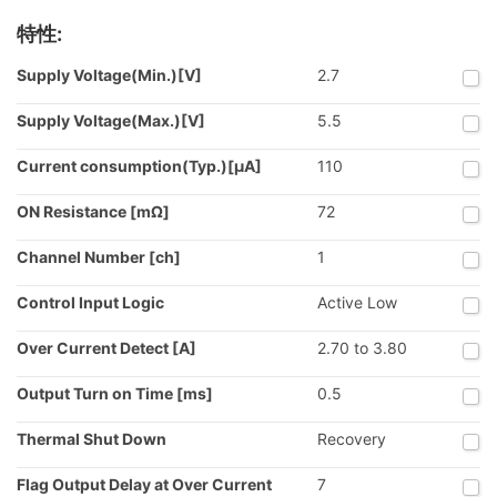
特性:
Supply Voltage(Min.)[V]
2.7
Supply Voltage(Max.)[V]
5.5
Current consumption(Typ.)[µA]
110
ON Resistance [mΩ]
72
Channel Number [ch]
1
Control Input Logic
Active Low
Over Current Detect [A]
2.70 to 3.80
Output Turn on Time [ms]
0.5
Thermal Shut Down
Recovery
Flag Output Delay at Over Current
7