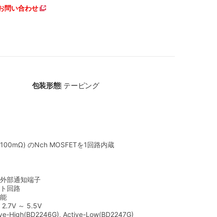
お問い合わせ
包装形態
テーピング
|
 100mΩ) のNch MOSFETを1回路内蔵
外部通知端子
ト回路
能
7V ～ 5.5V
igh(BD2246G), Active-Low(BD2247G)