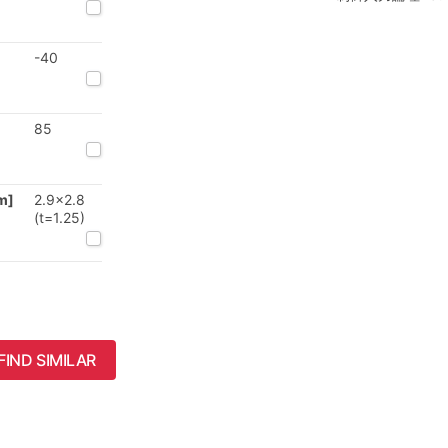
-40
85
m]
2.9x2.8
(t=1.25)
FIND SIMILAR