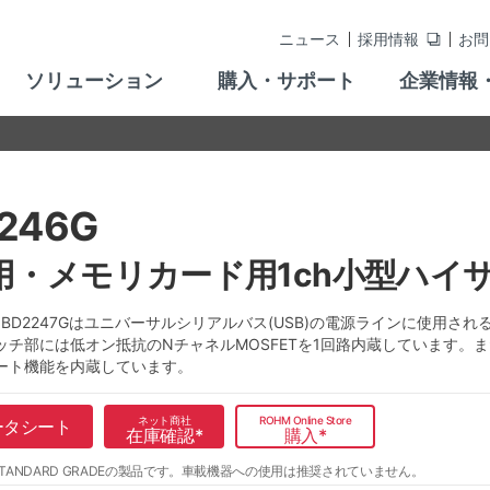
ニュース
採用情報
お問
ソリューション
購入・サポート
企業情報
246G
B用・メモリカード用1ch小型ハイ
G、BD2247Gはユニバーサルシリアルバス(USB)の電源ラインに使用
ッチ部には低オン抵抗のNチャネルMOSFETを1回路内蔵しています。
ート機能を内蔵しています。
ネット商社
ROHM Online Store
ータシート
在庫確認
*
購入
*
TANDARD GRADEの製品です。
車載機器への使用は推奨されていません。