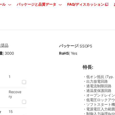
ール
パッケージと品質データ
FAQ/ディスカッション
推奨品
パッケージ
|
SSOP5
量
3000
RoHS
Yes
|
|
特長:
1
・低オン抵抗 (Typ.
・出力放電回路
・過電流制限回路
・過温度保護回路
Recove
・オープンドレイン
ry
・低電圧ロックアウ
・ソフトスタート機
・電源電圧入力範囲 2.
y
15
・制御入力論理Active-H