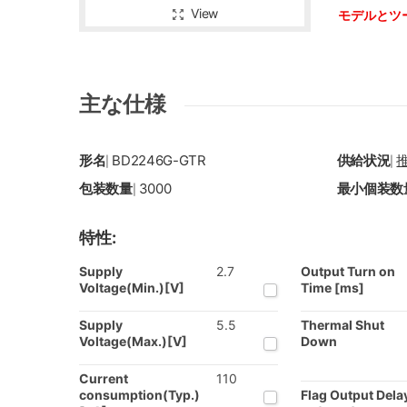
View
モデルとツ
主な仕様
形名
BD2246G-GTR
供給状況
|
|
包装数量
3000
最小個装数
|
特性:
Supply
2.7
Output Turn on
Voltage(Min.)[V]
Time [ms]
Supply
5.5
Thermal Shut
Voltage(Max.)[V]
Down
Current
110
consumption(Typ.)
Flag Output Dela