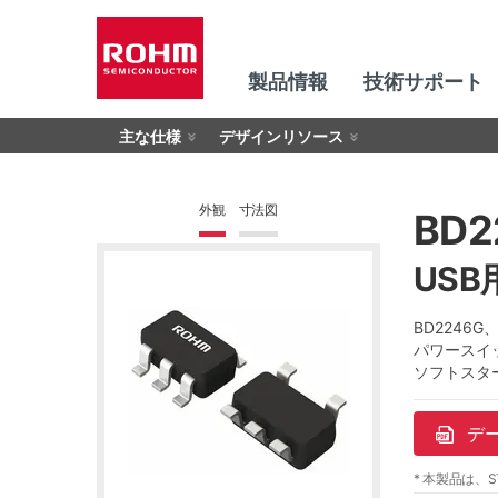
製品情報
技術サポート
主な仕様
デザインリソース
外観
寸法図
BD2
US
BD2246
パワースイ
ソフトスタ
デ
* 本製品は、S