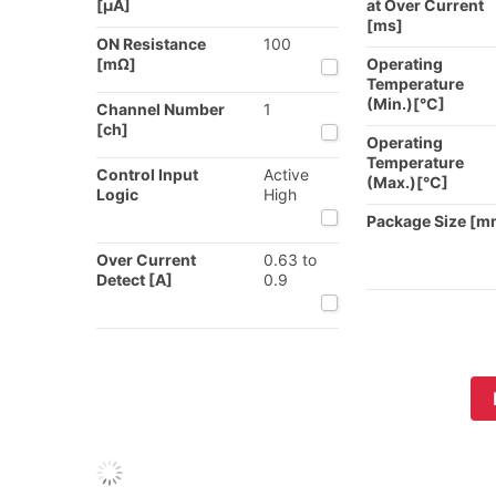
[µA]
at Over Current
[ms]
ON Resistance
100
[mΩ]
Operating
Temperature
(Min.)[°C]
Channel Number
1
[ch]
Operating
Temperature
Control Input
Active
(Max.)[°C]
Logic
High
Package Size [m
Over Current
0.63 to
Detect [A]
0.9